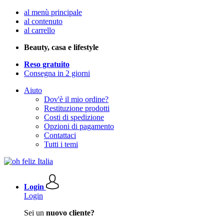
al menù principale
al contenuto
al carrello
Beauty, casa e lifestyle
Reso gratuito
Consegna in 2 giorni
Aiuto
Dov'è il mio ordine?
Restituzione prodotti
Costi di spedizione
Opzioni di pagamento
Contattaci
Tutti i temi
Login
Login
Sei un
nuovo cliente?