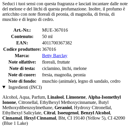
Seduci i tuoi sensi con questa fragranza e lasciati incantare dalle note
del melone e del litchi di questa profumazione. Inoltre, il profumo è
arricchito con note floreali di peonia, di magnolia, di fresia, di
muschio e di legno di cedro.
Art.-Nr.:
MUE-367016
Contenuto:
50 ml
EAN:
4011700367382
Codice produttore:
367016
Marca:
Betty Barclay
Note olfattive:
floreali, fruttate
Note di testa:
ciclamino, litchi, melone
Note di cuore:
fresia, magnolia, peonia
Note di fondo:
muschio (animale), legno di sandalo, cedro
Ingredienti (INCI)
Alcohol, Aqua, Parfum,
Linalool
,
Limonene
,
Alpha-Isomethyl
Ionone
, Citronellal, Ethylhexyl Methoxycinnamate, Butyl
Methoxydibenzoylmethane,
Geraniol
, Hydroxy Citronellal,
Ethylhexyl Salicylate,
Citral
,
Isoeugenol
,
Benzyl Alcohol
,
Cinnamal
,
Hexyl Cinnamal
, Bht, CI 19140 (Yellow 5), CI 42090
(Blue 1 Lake)