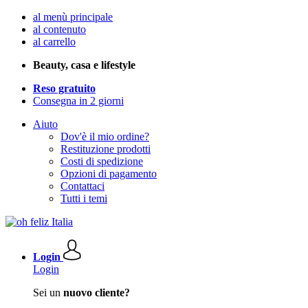
al menù principale
al contenuto
al carrello
Beauty, casa e lifestyle
Reso gratuito
Consegna in 2 giorni
Aiuto
Dov'è il mio ordine?
Restituzione prodotti
Costi di spedizione
Opzioni di pagamento
Contattaci
Tutti i temi
Login
Login
Sei un
nuovo cliente?