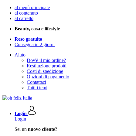
al menù principale
al contenuto
al carrello
Beauty, casa e lifestyle
Reso gratuito
Consegna in 2 giorni
Aiuto
Dov'è il mio ordine?
Restituzione prodotti
Costi di spedizione
Opzioni di pagamento
Contattaci
Tutti i temi
Login
Login
Sei un
nuovo cliente?