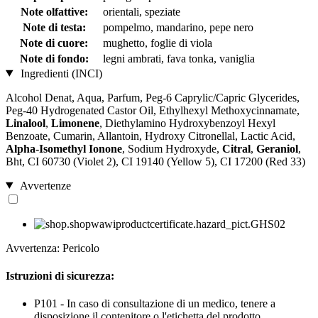
Note olfattive:
orientali, speziate
Note di testa:
pompelmo, mandarino, pepe nero
Note di cuore:
mughetto, foglie di viola
Note di fondo:
legni ambrati, fava tonka, vaniglia
Ingredienti (INCI)
Alcohol Denat, Aqua, Parfum, Peg-6 Caprylic/Capric Glycerides,
Peg-40 Hydrogenated Castor Oil, Ethylhexyl Methoxycinnamate,
Linalool
,
Limonene
, Diethylamino Hydroxybenzoyl Hexyl
Benzoate, Cumarin, Allantoin, Hydroxy Citronellal, Lactic Acid,
Alpha-Isomethyl Ionone
, Sodium Hydroxyde,
Citral
,
Geraniol
,
Bht, CI 60730 (Violet 2), CI 19140 (Yellow 5), CI 17200 (Red 33)
Avvertenze
Avvertenza: Pericolo
Istruzioni di sicurezza:
P101 - In caso di consultazione di un medico, tenere a
disposizione il contenitore o l'etichetta del prodotto.