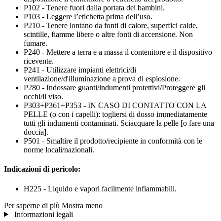
P102 - Tenere fuori dalla portata dei bambini.
P103 - Leggere l’etichetta prima dell’uso.
P210 - Tenere lontano da fonti di calore, superfici calde,
scintille, fiamme libere o altre fonti di accensione. Non
fumare.
P240 - Mettere a terra e a massa il contenitore e il dispositivo
ricevente.
P241 - Utilizzare impianti elettrici/di
ventilazione/d'illuminazione a prova di esplosione.
P280 - Indossare guanti/indumenti protettivi/Proteggere gli
occhi/il viso.
P303+P361+P353 - IN CASO DI CONTATTO CON LA
PELLE (o con i capelli): togliersi di dosso immediatamente
tutti gli indumenti contaminati. Sciacquare la pelle [o fare una
doccia].
P501 - Smaltire il prodotto/recipiente in conformità con le
norme locali/nazionali.
Indicazioni di pericolo:
H225 - Liquido e vapori facilmente infiammabili.
Per saperne di più
Mostra meno
Informazioni legali