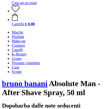
Crea un account
Carrello
€ 0,00
Marche
Profumi
Make-up
Cosmesi
Capelli
K-Beauty
Uomo
Neonati e bambini
Casa
Sconti
bruno banani
Absolute Man -
After Shave Spray, 50 ml
Dopobarba dalle note seducenti