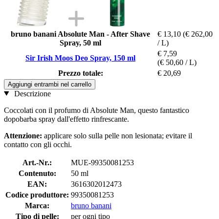
bruno banani Absolute Man - After Shave
€ 13,10
(€ 262,00
Spray, 50 ml
/ L)
€ 7,59
Sir Irish Moos Deo Spray, 150 ml
(€ 50,60 / L)
Prezzo totale:
€ 20,69
Aggiungi entrambi nel carrello
Descrizione
Coccolati con il profumo di Absolute Man, questo fantastico
dopobarba spray dall'effetto rinfrescante.
Attenzione:
applicare solo sulla pelle non lesionata; evitare il
contatto con gli occhi.
Art.-Nr.:
MUE-99350081253
Contenuto:
50 ml
EAN:
3616302012473
Codice produttore:
99350081253
Marca:
bruno banani
Tipo di pelle:
per ogni tipo