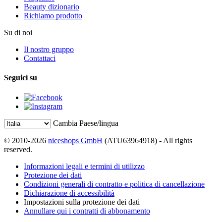
Beauty dizionario
Richiamo prodotto
Su di noi
Il nostro gruppo
Contattaci
Seguici su
Cambia Paese/lingua
© 2010-2026
niceshops GmbH
(ATU63964918) - All rights
reserved.
Informazioni legali e termini di utilizzo
Protezione dei dati
Condizioni generali di contratto e politica di cancellazione
Dichiarazione di accessibilità
Impostazioni sulla protezione dei dati
Annullare qui i contratti di abbonamento