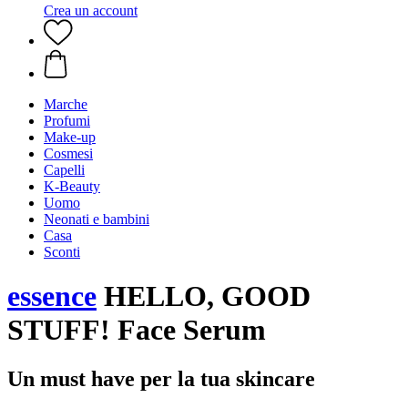
Crea un account
Marche
Profumi
Make-up
Cosmesi
Capelli
K-Beauty
Uomo
Neonati e bambini
Casa
Sconti
essence
HELLO, GOOD
STUFF! Face Serum
Un must have per la tua skincare