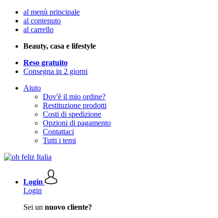
al menù principale
al contenuto
al carrello
Beauty, casa e lifestyle
Reso gratuito
Consegna in 2 giorni
Aiuto
Dov'è il mio ordine?
Restituzione prodotti
Costi di spedizione
Opzioni di pagamento
Contattaci
Tutti i temi
Login
Login
Sei un
nuovo cliente?