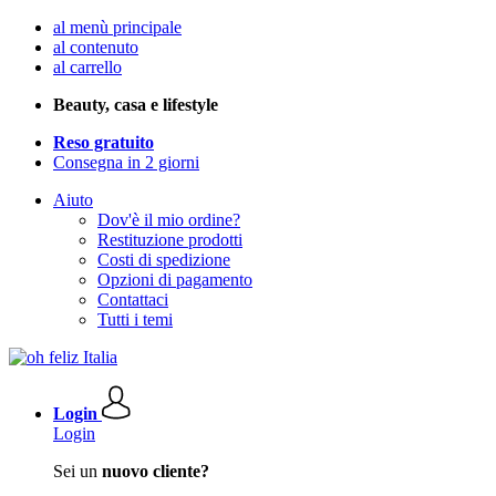
al menù principale
al contenuto
al carrello
Beauty, casa e lifestyle
Reso gratuito
Consegna in 2 giorni
Aiuto
Dov'è il mio ordine?
Restituzione prodotti
Costi di spedizione
Opzioni di pagamento
Contattaci
Tutti i temi
Login
Login
Sei un
nuovo cliente?