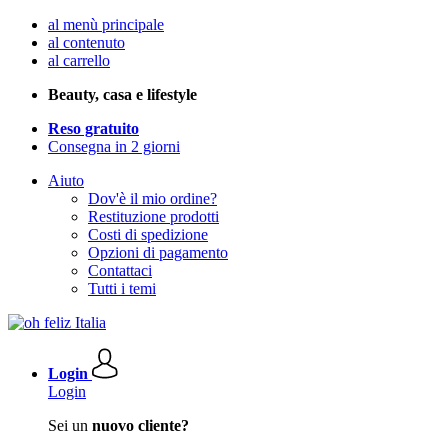
al menù principale
al contenuto
al carrello
Beauty, casa e lifestyle
Reso gratuito
Consegna in 2 giorni
Aiuto
Dov'è il mio ordine?
Restituzione prodotti
Costi di spedizione
Opzioni di pagamento
Contattaci
Tutti i temi
Login
Login
Sei un
nuovo cliente?