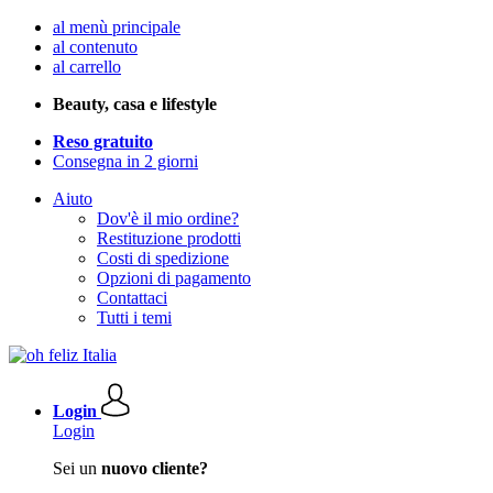
al menù principale
al contenuto
al carrello
Beauty, casa e lifestyle
Reso gratuito
Consegna in 2 giorni
Aiuto
Dov'è il mio ordine?
Restituzione prodotti
Costi di spedizione
Opzioni di pagamento
Contattaci
Tutti i temi
Login
Login
Sei un
nuovo cliente?