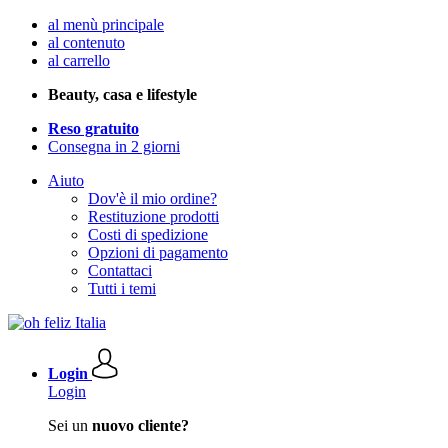
al menù principale
al contenuto
al carrello
Beauty, casa e lifestyle
Reso gratuito
Consegna in 2 giorni
Aiuto
Dov'è il mio ordine?
Restituzione prodotti
Costi di spedizione
Opzioni di pagamento
Contattaci
Tutti i temi
Login
Login
Sei un
nuovo cliente?