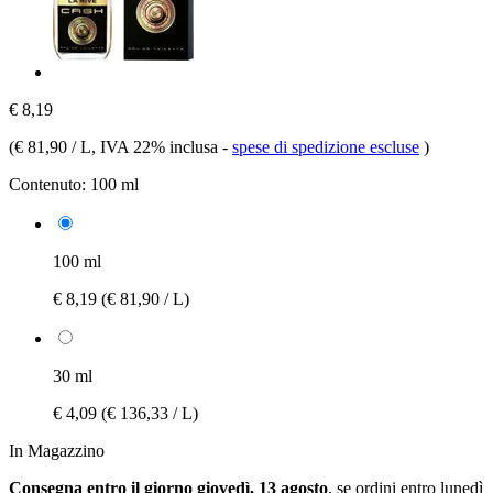
€ 8,19
(
€ 81,90 / L
, IVA 22% inclusa
-
spese di spedizione escluse
)
Contenuto:
100 ml
100 ml
€ 8,19
(€ 81,90 / L)
30 ml
€ 4,09
(€ 136,33 / L)
In Magazzino
Consegna entro il giorno giovedì, 13 agosto
, se ordini entro
lunedì