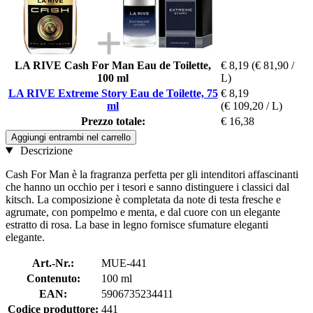
LA RIVE Cash For Man Eau de Toilette,
€ 8,19
(€ 81,90 /
100 ml
L)
LA RIVE Extreme Story Eau de Toilette, 75
€ 8,19
ml
(€ 109,20 / L)
Prezzo totale:
€ 16,38
Aggiungi entrambi nel carrello
Descrizione
Cash For Man è la fragranza perfetta per gli intenditori affascinanti
che hanno un occhio per i tesori e sanno distinguere i classici dal
kitsch. La composizione è completata da note di testa fresche e
agrumate, con pompelmo e menta, e dal cuore con un elegante
estratto di rosa. La base in legno fornisce sfumature eleganti
elegante.
Art.-Nr.:
MUE-441
Contenuto:
100 ml
EAN:
5906735234411
Codice produttore:
441