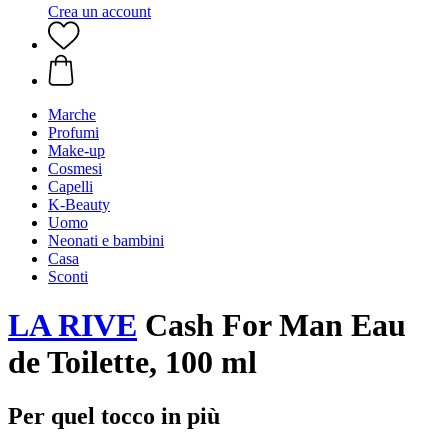
Crea un account
Marche
Profumi
Make-up
Cosmesi
Capelli
K-Beauty
Uomo
Neonati e bambini
Casa
Sconti
LA RIVE
Cash For Man Eau
de Toilette, 100 ml
Per quel tocco in più