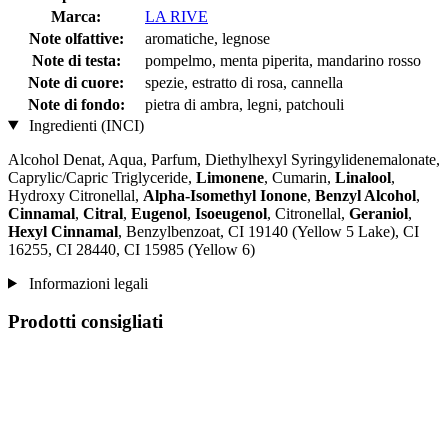
Marca:
LA RIVE
Note olfattive:
aromatiche, legnose
Note di testa:
pompelmo, menta piperita, mandarino rosso
Note di cuore:
spezie, estratto di rosa, cannella
Note di fondo:
pietra di ambra, legni, patchouli
Ingredienti (INCI)
Alcohol Denat, Aqua, Parfum, Diethylhexyl Syringylidenemalonate,
Caprylic/Capric Triglyceride,
Limonene
, Cumarin,
Linalool
,
Hydroxy Citronellal,
Alpha-Isomethyl Ionone
,
Benzyl Alcohol
,
Cinnamal
,
Citral
,
Eugenol
,
Isoeugenol
, Citronellal,
Geraniol
,
Hexyl Cinnamal
, Benzylbenzoat, CI 19140 (Yellow 5 Lake), CI
16255, CI 28440, CI 15985 (Yellow 6)
Informazioni legali
Prodotti consigliati