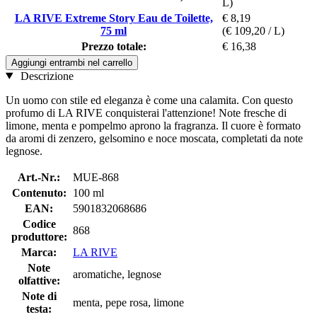
L)
LA RIVE Extreme Story Eau de Toilette,
€ 8,19
75 ml
(€ 109,20 / L)
Prezzo totale:
€ 16,38
Aggiungi entrambi nel carrello
Descrizione
Un uomo con stile ed eleganza è come una calamita. Con questo
profumo di LA RIVE conquisterai l'attenzione! Note fresche di
limone, menta e pompelmo aprono la fragranza. Il cuore è formato
da aromi di zenzero, gelsomino e noce moscata, completati da note
legnose.
Art.-Nr.:
MUE-868
Contenuto:
100 ml
EAN:
5901832068686
Codice
868
produttore:
Marca:
LA RIVE
Note
aromatiche, legnose
olfattive:
Note di
menta, pepe rosa, limone
testa: