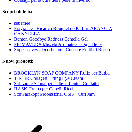
Consigli per la cura della pelle in inverno
Scopri oh feliz:
sebamed
Fragrance - Ricarica Bouquet de Parfum ARANCIA
CANNELLA
Benton Goodbye Redness Centella Gel
PRIMAVERA Miscela Aromatica - Ogni Bene
Super leaves - Deodorante, Cocco e Frutti di Bosco
Nuovi prodotti:
BROOKLYN SOAP COMPANY Rullo per Barba
TIRTIR Collagen Lifting Eye Cream
Soluzione Salina per Tutte le Lenti a Contatto
HASK Crema per Capelli Ricci
Schwarzkopf Professional OSiS - Curl Jam