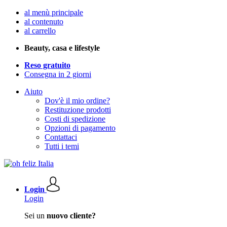
al menù principale
al contenuto
al carrello
Beauty, casa e lifestyle
Reso gratuito
Consegna in 2 giorni
Aiuto
Dov'è il mio ordine?
Restituzione prodotti
Costi di spedizione
Opzioni di pagamento
Contattaci
Tutti i temi
Login
Login
Sei un
nuovo cliente?