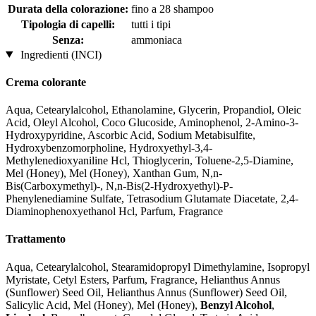
Durata della colorazione:
fino a 28 shampoo
Tipologia di capelli:
tutti i tipi
Senza:
ammoniaca
Ingredienti (INCI)
Crema colorante
Aqua, Cetearylalcohol, Ethanolamine, Glycerin, Propandiol, Oleic
Acid, Oleyl Alcohol, Coco Glucoside, Aminophenol, 2-Amino-3-
Hydroxypyridine, Ascorbic Acid, Sodium Metabisulfite,
Hydroxybenzomorpholine, Hydroxyethyl-3,4-
Methylenedioxyaniline Hcl, Thioglycerin, Toluene-2,5-Diamine,
Mel (Honey), Mel (Honey), Xanthan Gum, N,n-
Bis(Carboxymethyl)-, N,n-Bis(2-Hydroxyethyl)-P-
Phenylenediamine Sulfate, Tetrasodium Glutamate Diacetate, 2,4-
Diaminophenoxyethanol Hcl, Parfum, Fragrance
Trattamento
Aqua, Cetearylalcohol, Stearamidopropyl Dimethylamine, Isopropyl
Myristate, Cetyl Esters, Parfum, Fragrance, Helianthus Annus
(Sunflower) Seed Oil, Helianthus Annus (Sunflower) Seed Oil,
Salicylic Acid, Mel (Honey), Mel (Honey),
Benzyl Alcohol
,