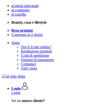
al menù principale
al contenuto
al carrello
Beauty, casa e lifestyle
Reso gratuito
Consegna in 2 giorni
Aiuto
Dov'è il mio ordine?
Restituzione prodotti
Costi di spedizione
Opzioni di pagamento
Contattaci
Tutti i temi
Login
Login
Sei un
nuovo cliente?