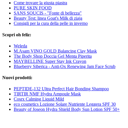
Come trovare la giusta piastra
PURE SKIN FOOD
SANS SOUCIS - "Fonte di bellezza"
Beauty Test: linea Goat's Milk di ziaja
Consigli per la cura della pelle in inverno
Scopri oh feliz:
Weleda
M.Asam VINO GOLD Balancing Clay Mask
The Body Shop Doccia Gel Menta Piperita
MAYBELLINE Super Stay Ink Crayon
Blueberry Siberica - Anti-Ox Renewing Jam Face Scrub
Nuovi prodotti:
PEPTIDE-132 Ultra Perfect Hair Bonding Shampoo
TIRTIR NMF Hydra Ampoule Mask
Cosrx Calming Liquid Mild
eco cosmetics Lozione Solare Nutriente Leggera SPF 30
Beauty of Joseon Hydra Shield Body Sun Lotion SPF 50+