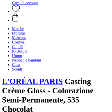
Crea un account
Marche
Profumi
Make-up
Cosmesi
Capelli
K-Beauty
Uomo
Neonati e bambini
Casa
Sconti
L'ORÉAL PARIS
Casting
Crème Gloss - Colorazione
Semi-Permanente, 535
Chocolat