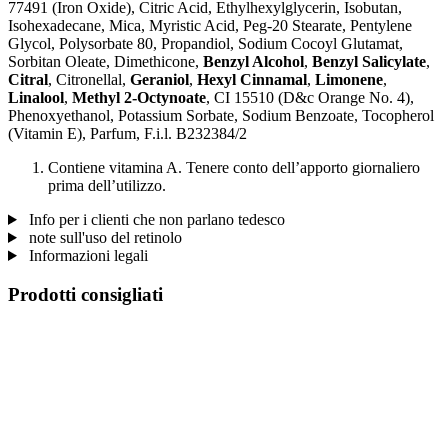
77491 (Iron Oxide), Citric Acid, Ethylhexylglycerin, Isobutan,
Isohexadecane, Mica, Myristic Acid, Peg-20 Stearate, Pentylene
Glycol, Polysorbate 80, Propandiol, Sodium Cocoyl Glutamat,
Sorbitan Oleate, Dimethicone,
Benzyl Alcohol
,
Benzyl Salicylate
,
Citral
, Citronellal,
Geraniol
,
Hexyl Cinnamal
,
Limonene
,
Linalool
,
Methyl 2-Octynoate
, CI 15510 (D&c Orange No. 4),
Phenoxyethanol, Potassium Sorbate, Sodium Benzoate, Tocopherol
(Vitamin E), Parfum, F.i.l. B232384/2
Contiene vitamina A. Tenere conto dell’apporto giornaliero
prima dell’utilizzo.
Info per i clienti che non parlano tedesco
note sull'uso del retinolo
Informazioni legali
Prodotti consigliati