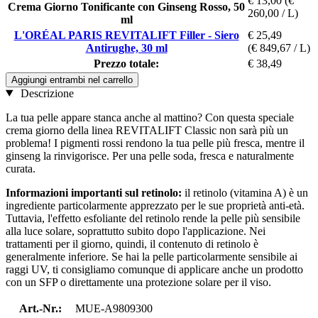
€ 13,00
(€
Crema Giorno Tonificante con Ginseng Rosso, 50
260,00 / L)
ml
L'ORÉAL PARIS REVITALIFT Filler - Siero
€ 25,49
Antirughe, 30 ml
(€ 849,67 / L)
Prezzo totale:
€ 38,49
Aggiungi entrambi nel carrello
Descrizione
La tua pelle appare stanca anche al mattino? Con questa speciale
crema giorno della linea REVITALIFT Classic non sarà più un
problema! I pigmenti rossi rendono la tua pelle più fresca, mentre il
ginseng la rinvigorisce. Per una pelle soda, fresca e naturalmente
curata.
Informazioni importanti sul retinolo:
il retinolo (vitamina A) è un
ingrediente particolarmente apprezzato per le sue proprietà anti-età.
Tuttavia, l'effetto esfoliante del retinolo rende la pelle più sensibile
alla luce solare, soprattutto subito dopo l'applicazione. Nei
trattamenti per il giorno, quindi, il contenuto di retinolo è
generalmente inferiore. Se hai la pelle particolarmente sensibile ai
raggi UV, ti consigliamo comunque di applicare anche un prodotto
con un SFP o direttamente una protezione solare per il viso.
Art.-Nr.:
MUE-A9809300