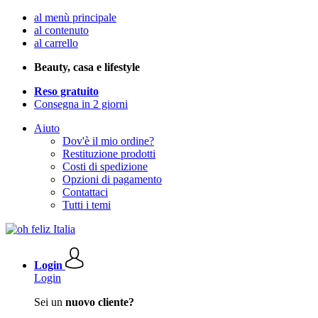
al menù principale
al contenuto
al carrello
Beauty, casa e lifestyle
Reso gratuito
Consegna in 2 giorni
Aiuto
Dov'è il mio ordine?
Restituzione prodotti
Costi di spedizione
Opzioni di pagamento
Contattaci
Tutti i temi
Login
Login
Sei un
nuovo cliente?