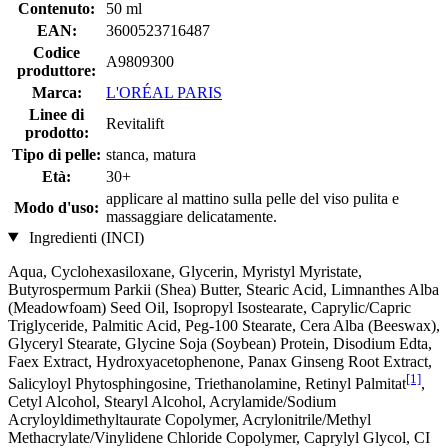
Contenuto:
50 ml
EAN:
3600523716487
Codice
A9809300
produttore:
Marca:
L'ORÉAL PARIS
Linee di
Revitalift
prodotto:
Tipo di pelle:
stanca, matura
Età:
30+
applicare al mattino sulla pelle del viso pulita e
Modo d'uso:
massaggiare delicatamente.
Ingredienti (INCI)
Aqua, Cyclohexasiloxane, Glycerin, Myristyl Myristate,
Butyrospermum Parkii (Shea) Butter, Stearic Acid, Limnanthes Alba
(Meadowfoam) Seed Oil, Isopropyl Isostearate, Caprylic/Capric
Triglyceride, Palmitic Acid, Peg-100 Stearate, Cera Alba (Beeswax),
Glyceryl Stearate, Glycine Soja (Soybean) Protein, Disodium Edta,
Faex Extract, Hydroxyacetophenone, Panax Ginseng Root Extract,
[1]
Salicyloyl Phytosphingosine, Triethanolamine, Retinyl Palmitat
,
Cetyl Alcohol, Stearyl Alcohol, Acrylamide/Sodium
Acryloyldimethyltaurate Copolymer, Acrylonitrile/Methyl
Methacrylate/Vinylidene Chloride Copolymer, Caprylyl Glycol, CI