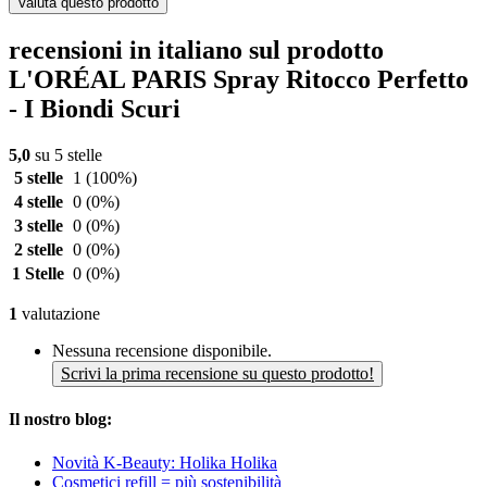
Valuta questo prodotto
recensioni in italiano sul prodotto
L'ORÉAL PARIS Spray Ritocco Perfetto
- I Biondi Scuri
5,0
su 5 stelle
5 stelle
1
(100%)
4 stelle
0
(0%)
3 stelle
0
(0%)
2 stelle
0
(0%)
1 Stelle
0
(0%)
1
valutazione
Nessuna recensione disponibile.
Scrivi la prima recensione su questo prodotto!
Il nostro blog:
Novità K-Beauty: Holika Holika
Cosmetici refill = più sostenibilità