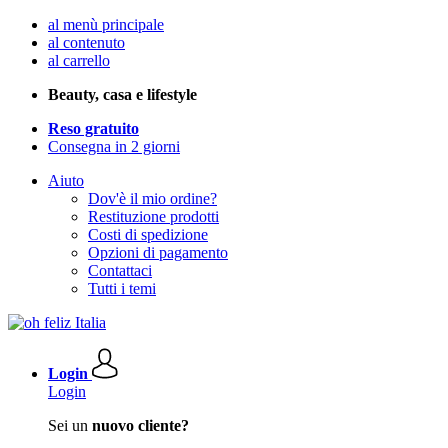
al menù principale
al contenuto
al carrello
Beauty, casa e lifestyle
Reso gratuito
Consegna in 2 giorni
Aiuto
Dov'è il mio ordine?
Restituzione prodotti
Costi di spedizione
Opzioni di pagamento
Contattaci
Tutti i temi
Login
Login
Sei un
nuovo cliente?