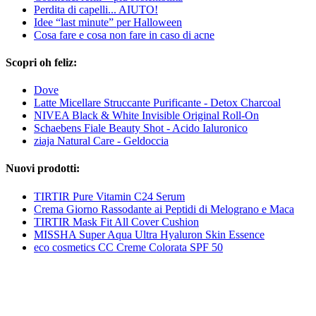
Perdita di capelli... AIUTO!
Idee “last minute” per Halloween
Cosa fare e cosa non fare in caso di acne
Scopri oh feliz:
Dove
Latte Micellare Struccante Purificante - Detox Charcoal
NIVEA Black & White Invisible Original Roll-On
Schaebens Fiale Beauty Shot - Acido Ialuronico
ziaja Natural Care - Geldoccia
Nuovi prodotti:
TIRTIR Pure Vitamin C24 Serum
Crema Giorno Rassodante ai Peptidi di Melograno e Maca
TIRTIR Mask Fit All Cover Cushion
MISSHA Super Aqua Ultra Hyaluron Skin Essence
eco cosmetics CC Creme Colorata SPF 50