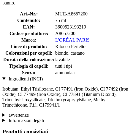
panno.
Art.-Nr.:
MUE-A8657200
Contenuto:
75 ml
EAN:
3600523193219
Codice produttore:
A8657200
Marca:
L'ORÉAL PARIS
Linee di prodotto:
Ritocco Perfetto
Colorazioni per capelli:
biondo, castano
Durata della colorazione:
lavabile
Tipologia di capelli:
tutti i tipi
Senza:
ammoniaca
Ingredienti (INCI)
Isobutan, Ethyl Trisiloxane, CI 77491 (Iron Oxide), CI 77492 (Iron
Oxide), CI 77499 (Iron Oxide), CI 77891 (Titanium Dioxid),
Trimethylsiloxysilicate, Triethoxycaprylylsilane, Methyl
Trimethicone, F.i.l. C179941/1
avvertenze
Informazioni legali
Prodotti consigliati