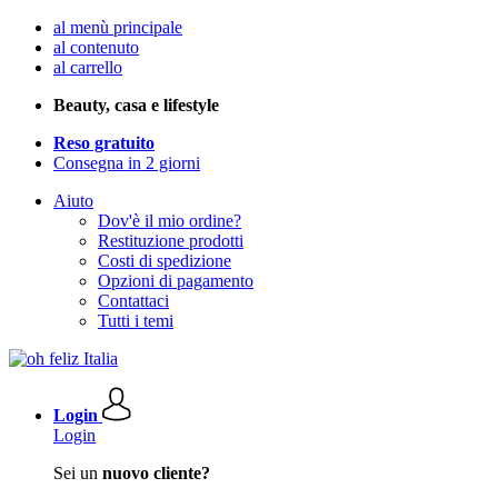
al menù principale
al contenuto
al carrello
Beauty, casa e lifestyle
Reso gratuito
Consegna in 2 giorni
Aiuto
Dov'è il mio ordine?
Restituzione prodotti
Costi di spedizione
Opzioni di pagamento
Contattaci
Tutti i temi
Login
Login
Sei un
nuovo cliente?