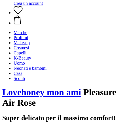
Crea un account
Marche
Profumi
Make-up
Cosmesi
Capelli
K-Beauty
Uomo
Neonati e bambini
Casa
Sconti
Lovehoney mon ami
Pleasure
Air Rose
Super delicato per il massimo comfort!