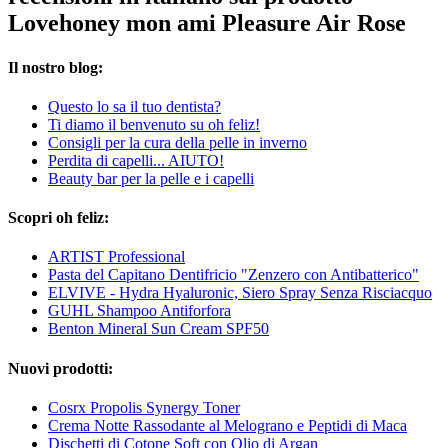
Lovehoney mon ami Pleasure Air Rose
Il nostro blog:
Questo lo sa il tuo dentista?
Ti diamo il benvenuto su oh feliz!
Consigli per la cura della pelle in inverno
Perdita di capelli... AIUTO!
Beauty bar per la pelle e i capelli
Scopri oh feliz:
ARTIST Professional
Pasta del Capitano Dentifricio "Zenzero con Antibatterico"
ELVIVE - Hydra Hyaluronic, Siero Spray Senza Risciacquo
GUHL Shampoo Antiforfora
Benton Mineral Sun Cream SPF50
Nuovi prodotti:
Cosrx Propolis Synergy Toner
Crema Notte Rassodante al Melograno e Peptidi di Maca
Dischetti di Cotone Soft con Olio di Argan