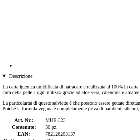
Descrizione
La carta igienica umidificata di natracare è realizzata al 100% in cart
cura della pelle a ogni utilizzo grazie ad aloe vera, calendula e amam
La particolarità di queste salviette è che possono essere gettate dire
Poiché la formula vegana è completamente priva di parabeni, siliconi, S
Art.-Nr.:
MUE-323
Contenuto:
30 pz.
EAN:
782126203137