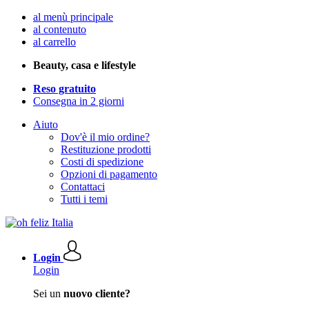
al menù principale
al contenuto
al carrello
Beauty, casa e lifestyle
Reso gratuito
Consegna in 2 giorni
Aiuto
Dov'è il mio ordine?
Restituzione prodotti
Costi di spedizione
Opzioni di pagamento
Contattaci
Tutti i temi
Login
Login
Sei un
nuovo cliente?