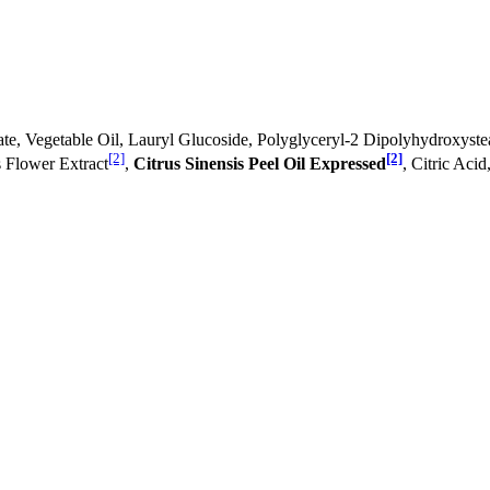
ate, Vegetable Oil, Lauryl Glucoside, Polyglyceryl-2 Dipolyhydroxyst
[2]
[2]
s Flower Extract
,
Citrus Sinensis Peel Oil Expressed
, Citric Aci