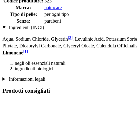
Codice produttore:
323
Marca:
natracare
Tipo di pelle:
per ogni tipo
Senza:
parabeni
Ingredienti (INCI)
[2]
Aqua, Sodium Chloride, Glycerin
, Levulinic Acid, Potassium Sorb
Phytate, Dicaprylyl Carbonate, Glyceryl Oleate, Calendula Officinali
[1]
Limonene
negli oli essenziali naturali
ingredienti biologici
Informazioni legali
Prodotti consigliati