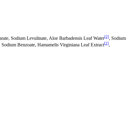
[2]
earate, Sodium Levulinate, Aloe Barbadensis Leaf Water
, Sodium
[2]
d, Sodium Benzoate, Hamamelis Virginiana Leaf Extract
,