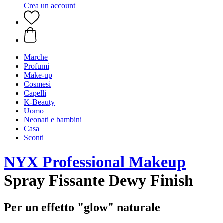
Crea un account
Marche
Profumi
Make-up
Cosmesi
Capelli
K-Beauty
Uomo
Neonati e bambini
Casa
Sconti
NYX Professional Makeup
Spray Fissante Dewy Finish
Per un effetto "glow" naturale