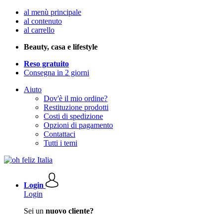
al menù principale
al contenuto
al carrello
Beauty, casa e lifestyle
Reso gratuito
Consegna in 2 giorni
Aiuto
Dov'è il mio ordine?
Restituzione prodotti
Costi di spedizione
Opzioni di pagamento
Contattaci
Tutti i temi
Login
Login
Sei un
nuovo cliente?