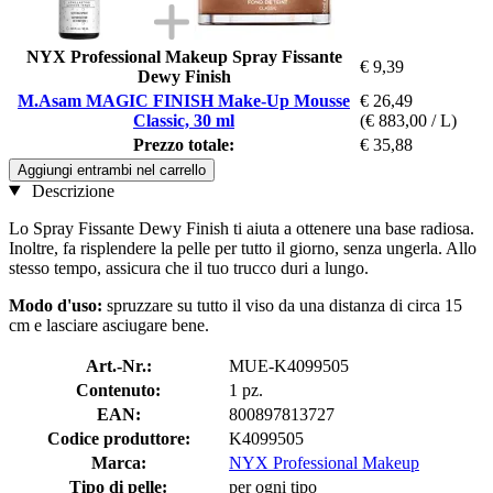
NYX Professional Makeup Spray Fissante
€ 9,39
Dewy Finish
M.Asam MAGIC FINISH Make-Up Mousse
€ 26,49
Classic, 30 ml
(€ 883,00 / L)
Prezzo totale:
€ 35,88
Aggiungi entrambi nel carrello
Descrizione
Lo Spray Fissante Dewy Finish ti aiuta a ottenere una base radiosa.
Inoltre, fa risplendere la pelle per tutto il giorno, senza ungerla. Allo
stesso tempo, assicura che il tuo trucco duri a lungo.
Modo d'uso:
spruzzare su tutto il viso da una distanza di circa 15
cm e lasciare asciugare bene.
Art.-Nr.:
MUE-K4099505
Contenuto:
1 pz.
EAN:
800897813727
Codice produttore:
K4099505
Marca:
NYX Professional Makeup
Tipo di pelle:
per ogni tipo