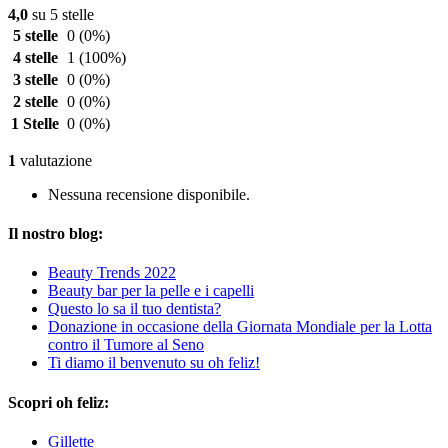
4,0
su 5 stelle
5 stelle
0
(0%)
4 stelle
1
(100%)
3 stelle
0
(0%)
2 stelle
0
(0%)
1 Stelle
0
(0%)
1
valutazione
Nessuna recensione disponibile.
Il nostro blog:
Beauty Trends 2022
Beauty bar per la pelle e i capelli
Questo lo sa il tuo dentista?
Donazione in occasione della Giornata Mondiale per la Lotta
contro il Tumore al Seno
Ti diamo il benvenuto su oh feliz!
Scopri oh feliz:
Gillette