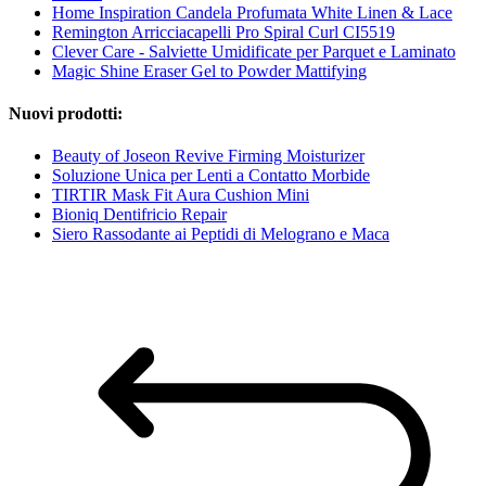
Home Inspiration Candela Profumata White Linen & Lace
Remington Arricciacapelli Pro Spiral Curl CI5519
Clever Care - Salviette Umidificate per Parquet e Laminato
Magic Shine Eraser Gel to Powder Mattifying
Nuovi prodotti:
Beauty of Joseon Revive Firming Moisturizer
Soluzione Unica per Lenti a Contatto Morbide
TIRTIR Mask Fit Aura Cushion Mini
Bioniq Dentifricio Repair
Siero Rassodante ai Peptidi di Melograno e Maca