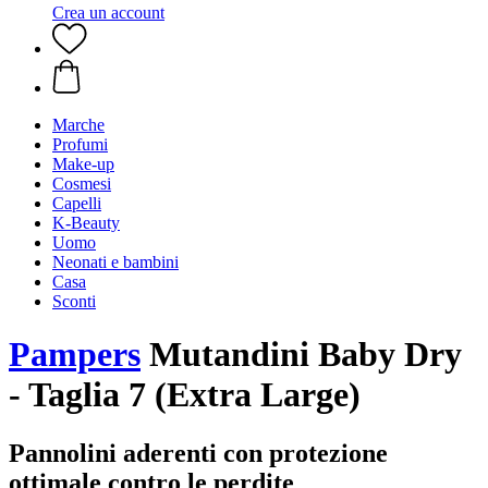
Crea un account
Marche
Profumi
Make-up
Cosmesi
Capelli
K-Beauty
Uomo
Neonati e bambini
Casa
Sconti
Pampers
Mutandini Baby Dry
- Taglia 7 (Extra Large)
Pannolini aderenti con protezione
ottimale contro le perdite