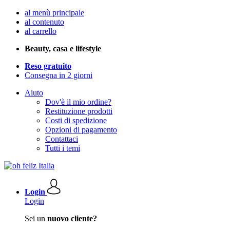
al menù principale
al contenuto
al carrello
Beauty, casa e lifestyle
Reso gratuito
Consegna in 2 giorni
Aiuto
Dov'è il mio ordine?
Restituzione prodotti
Costi di spedizione
Opzioni di pagamento
Contattaci
Tutti i temi
Login
Login
Sei un
nuovo cliente?