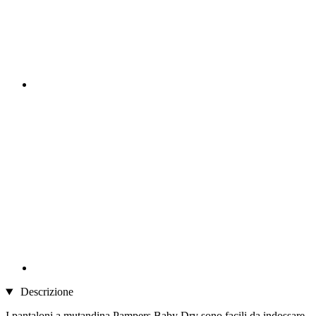
Descrizione
I pantaloni a mutandina Pampers Baby Dry sono facili da indossare