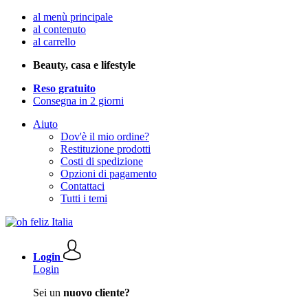
al menù principale
al contenuto
al carrello
Beauty, casa e lifestyle
Reso gratuito
Consegna in 2 giorni
Aiuto
Dov'è il mio ordine?
Restituzione prodotti
Costi di spedizione
Opzioni di pagamento
Contattaci
Tutti i temi
Login
Login
Sei un
nuovo cliente?