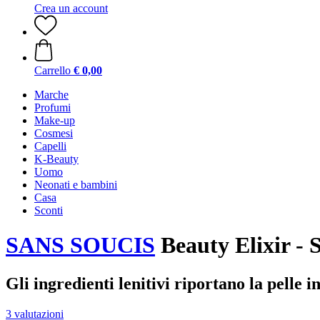
Crea un account
Carrello
€ 0,00
Marche
Profumi
Make-up
Cosmesi
Capelli
K-Beauty
Uomo
Neonati e bambini
Casa
Sconti
SANS SOUCIS
Beauty Elixir -
Gli ingredienti lenitivi riportano la pelle i
3 valutazioni