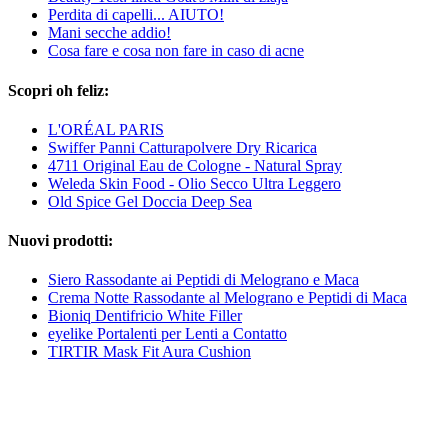
Perdita di capelli... AIUTO!
Mani secche addio!
Cosa fare e cosa non fare in caso di acne
Scopri oh feliz:
L'ORÉAL PARIS
Swiffer Panni Catturapolvere Dry Ricarica
4711 Original Eau de Cologne - Natural Spray
Weleda Skin Food - Olio Secco Ultra Leggero
Old Spice Gel Doccia Deep Sea
Nuovi prodotti:
Siero Rassodante ai Peptidi di Melograno e Maca
Crema Notte Rassodante al Melograno e Peptidi di Maca
Bioniq Dentifricio White Filler
eyelike Portalenti per Lenti a Contatto
TIRTIR Mask Fit Aura Cushion