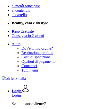
al menù principale
al contenuto
al carrello
Beauty, casa e lifestyle
Reso gratuito
Consegna in 2 giorni
Aiuto
Dov'è il mio ordine?
Restituzione prodotti
Costi di spedizione
Opzioni di pagamento
Contattaci
Tutti i temi
Login
Login
Sei un
nuovo cliente?