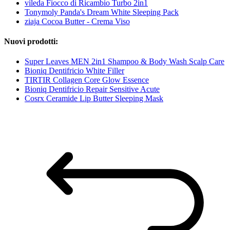
vileda Fiocco di Ricambio Turbo 2in1
Tonymoly Panda's Dream White Sleeping Pack
ziaja Cocoa Butter - Crema Viso
Nuovi prodotti:
Super Leaves MEN 2in1 Shampoo & Body Wash Scalp Care
Bioniq Dentifricio White Filler
TIRTIR Collagen Core Glow Essence
Bioniq Dentifricio Repair Sensitive Acute
Cosrx Ceramide Lip Butter Sleeping Mask