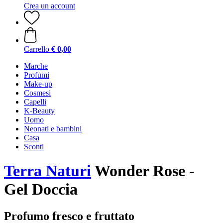
Crea un account
Carrello
€ 0,00
Marche
Profumi
Make-up
Cosmesi
Capelli
K-Beauty
Uomo
Neonati e bambini
Casa
Sconti
Terra Naturi
Wonder Rose -
Gel Doccia
Profumo fresco e fruttato