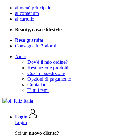
al menù principale
al contenuto
al carrello
Beauty, casa e lifestyle
Reso gratuito
Consegna in 2 giorni
Aiuto
Dov'è il mio ordine?
Restituzione prodotti
Costi di spedizione
Opzioni di pagamento
Contattaci
Tutti i temi
Login
Login
Sei un
nuovo cliente?