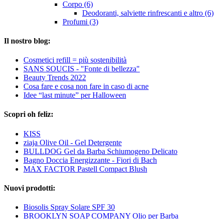
Corpo (6)
Deodoranti, salviette rinfrescanti e altro (6)
Profumi (3)
Il nostro blog:
Cosmetici refill = più sostenibilità
SANS SOUCIS - "Fonte di bellezza"
Beauty Trends 2022
Cosa fare e cosa non fare in caso di acne
Idee “last minute” per Halloween
Scopri oh feliz:
KISS
ziaja Olive Oil - Gel Detergente
BULLDOG Gel da Barba Schiumogeno Delicato
Bagno Doccia Energizzante - Fiori di Bach
MAX FACTOR Pastell Compact Blush
Nuovi prodotti:
Biosolis Spray Solare SPF 30
BROOKLYN SOAP COMPANY Olio per Barba