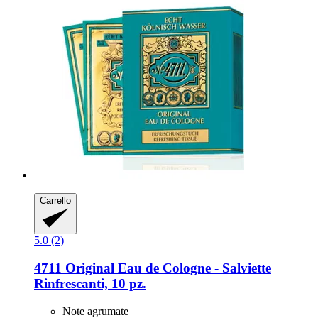
Carrello
5.0 (2)
4711
Original Eau de Cologne -​ Salviette
Rinfrescanti, 10 pz.
Note agrumate