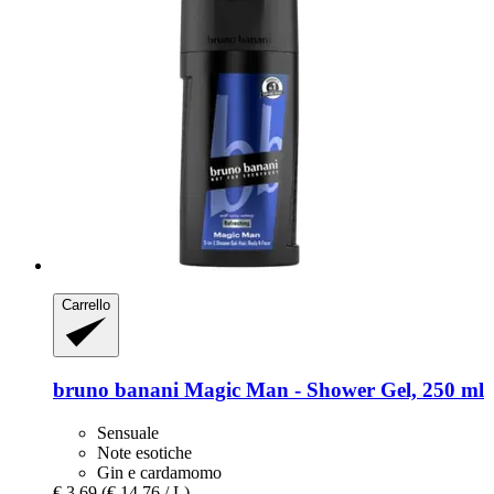
Carrello
bruno banani
Magic Man -​ Shower Gel, 250 ml
Sensuale
Note esotiche
Gin e cardamomo
€ 3,69
(€ 14,76 / L)