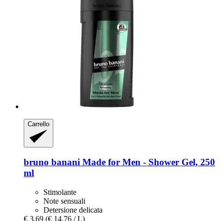
Carrello
bruno banani
Made for Men -​ Shower Gel, 250
ml
Stimolante
Note sensuali
Detersione delicata
€ 3,69
(€ 14,76 / L)