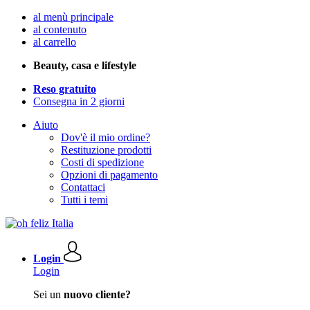
al menù principale
al contenuto
al carrello
Beauty, casa e lifestyle
Reso gratuito
Consegna in 2 giorni
Aiuto
Dov'è il mio ordine?
Restituzione prodotti
Costi di spedizione
Opzioni di pagamento
Contattaci
Tutti i temi
Login
Login
Sei un
nuovo cliente?