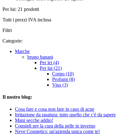
Per lui: 21 prodotti
Tutti i prezzi IVA inclusa
Filtri
Categorie:
Marche
bruno banani
Per lei (4)
Per lui (21)
Corpo (10)
Profumi (8)
Viso (3)
Il nostro blog:
Cosa fare e cosa non fare in caso di acne
Irritazione da rasatura: tutto quello che c'è da sapere
Mani secche addio!
Consigli per la cura della pelle in inverno
Neve Cosmetics: un'azienda unica come te!