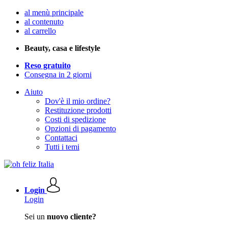
al menù principale
al contenuto
al carrello
Beauty, casa e lifestyle
Reso gratuito
Consegna in 2 giorni
Aiuto
Dov'è il mio ordine?
Restituzione prodotti
Costi di spedizione
Opzioni di pagamento
Contattaci
Tutti i temi
Login
Login
Sei un
nuovo cliente?