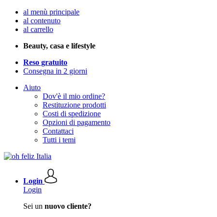
al menù principale
al contenuto
al carrello
Beauty, casa e lifestyle
Reso gratuito
Consegna in 2 giorni
Aiuto
Dov'è il mio ordine?
Restituzione prodotti
Costi di spedizione
Opzioni di pagamento
Contattaci
Tutti i temi
Login
Login
Sei un
nuovo cliente?