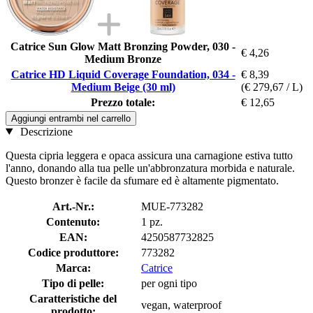
Catrice Sun Glow Matt Bronzing Powder, 030 -
€ 4,26
Medium Bronze
Catrice HD Liquid Coverage Foundation, 034 -
€ 8,39
Medium Beige (30 ml)
(€ 279,67 / L)
Prezzo totale:
€ 12,65
Aggiungi entrambi nel carrello
Descrizione
Questa cipria leggera e opaca assicura una carnagione estiva tutto
l'anno, donando alla tua pelle un'abbronzatura morbida e naturale.
Questo bronzer è facile da sfumare ed è altamente pigmentato.
Art.-Nr.:
MUE-773282
Contenuto:
1 pz.
EAN:
4250587732825
Codice produttore:
773282
Marca:
Catrice
Tipo di pelle:
per ogni tipo
Caratteristiche del
vegan, waterproof
prodotto: