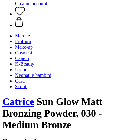
Crea un account
Marche
Profumi
Make-up
Cosmesi
Capelli
K-Beauty
Uomo
Neonati e bambini
Casa
Sconti
Catrice
Sun Glow Matt
Bronzing Powder, 030 -
Medium Bronze