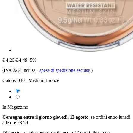
€ 4,26
€ 4,49
-5%
(IVA 22% inclusa
-
spese di spedizione escluse
)
Colore:
030 - Medium Bronze
In Magazzino
Consegna entro il giorno giovedì, 13 agosto
, se ordini entro
lunedì
alle ore 23:59
.
Di questo articolo sono rimasti ancora 47 pezzi. Presto ne