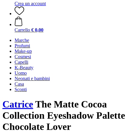
Crea un account
Carrello
€ 0,00
Marche
Profumi
Make-up
Cosmesi
Capelli
K-Beauty
Uomo
Neonati e bambini
Casa
Sconti
Catrice
The Matte Cocoa
Collection Eyeshadow Palette
Chocolate Lover