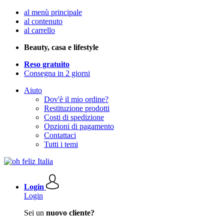
al menù principale
al contenuto
al carrello
Beauty, casa e lifestyle
Reso gratuito
Consegna in 2 giorni
Aiuto
Dov'è il mio ordine?
Restituzione prodotti
Costi di spedizione
Opzioni di pagamento
Contattaci
Tutti i temi
Login
Login
Sei un
nuovo cliente?