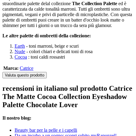
straordinarie palette delal collezione
The Collection Palette
ed è
caratterizzata da calde tonalità marroni. Tutti gli ombretti sono ultra
pigmentati, vegani e privi di particelle di microplastiche. Con questa
palette di ombretti puoi creare in un batter d'occhio look matte o
shimmer per tutti i giorni o un trucco da sera più glamour.
Le altre palette di ombretti della collezione:
Earth
- toni marroni, beige e scuri
Nude
- colori chiari e delicati toni di rosa
Cocoa
: toni caldi rossastri
Marca:
Catrice
Valuta questo prodotto
recensioni in italiano sul prodotto Catrice
The Matte Cocoa Collection Eyeshadow
Palette Chocolate Lover
Il nostro blog:
Beauty bar per la pelle e i capelli
Da un incubo a un sogno: scopri subito myRapunzel!