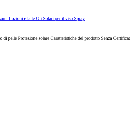
sami
Lozioni e latte
Oli
Solari per il viso
Spray
o di pelle
Protezione solare
Caratteristiche del prodotto
Senza
Certifica