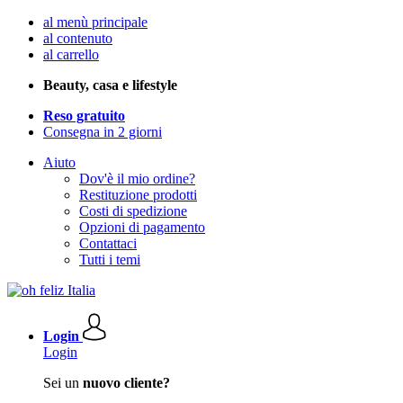
al menù principale
al contenuto
al carrello
Beauty, casa e lifestyle
Reso gratuito
Consegna in 2 giorni
Aiuto
Dov'è il mio ordine?
Restituzione prodotti
Costi di spedizione
Opzioni di pagamento
Contattaci
Tutti i temi
Login
Login
Sei un
nuovo cliente?