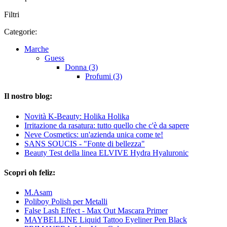
Filtri
Categorie:
Marche
Guess
Donna (3)
Profumi (3)
Il nostro blog:
Novità K-Beauty: Holika Holika
Irritazione da rasatura: tutto quello che c'è da sapere
Neve Cosmetics: un'azienda unica come te!
SANS SOUCIS - "Fonte di bellezza"
Beauty Test della linea ELVIVE Hydra Hyaluronic
Scopri oh feliz:
M.Asam
Poliboy Polish per Metalli
False Lash Effect - Max Out Mascara Primer
MAYBELLINE Liquid Tattoo Eyeliner Pen Black