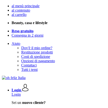
al menù principale
al contenuto
al carrello
Beauty, casa e lifestyle
Reso gratuito
Consegna in 2 giorni
Aiuto
Dov'è il mio ordine?
Restituzione prodotti
Costi di spedizione
Opzioni di pagamento
Contattaci
Tutti i temi
Login
Login
Sei un
nuovo cliente?