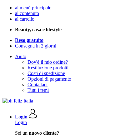
al menù principale
al contenuto
al carrello
Beauty, casa e lifestyle
Reso gratuito
Consegna in 2 giorni
Aiuto
Dov'è il mio ordine?
Restituzione prodotti
Costi di spedizione
Opzioni di pagamento
Contattaci
Tutti i temi
Login
Login
Sei un
nuovo cliente?