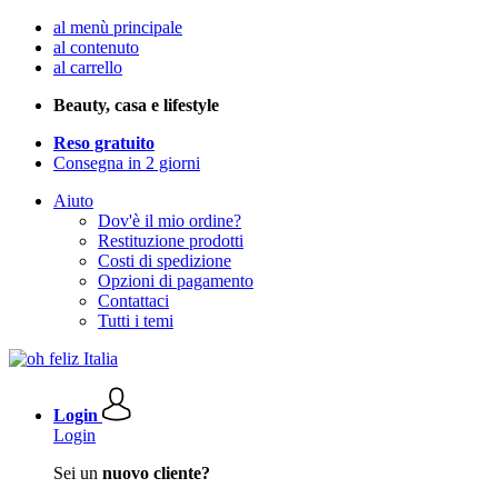
al menù principale
al contenuto
al carrello
Beauty, casa e lifestyle
Reso gratuito
Consegna in 2 giorni
Aiuto
Dov'è il mio ordine?
Restituzione prodotti
Costi di spedizione
Opzioni di pagamento
Contattaci
Tutti i temi
Login
Login
Sei un
nuovo cliente?