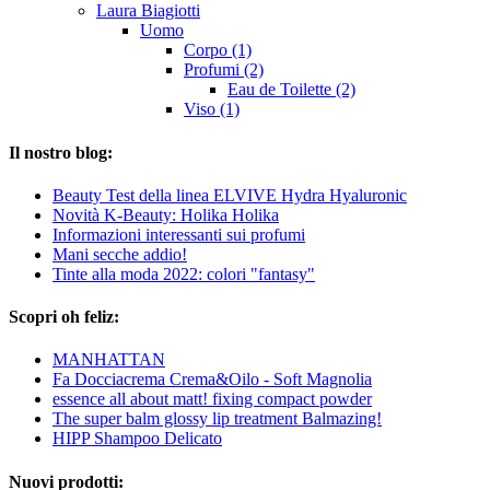
Laura Biagiotti
Uomo
Corpo (1)
Profumi (2)
Eau de Toilette (2)
Viso (1)
Il nostro blog:
Beauty Test della linea ELVIVE Hydra Hyaluronic
Novità K-Beauty: Holika Holika
Informazioni interessanti sui profumi
Mani secche addio!
Tinte alla moda 2022: colori "fantasy"
Scopri oh feliz:
MANHATTAN
Fa Docciacrema Crema&Oilo - Soft Magnolia
essence all about matt! fixing compact powder
The super balm glossy lip treatment Balmazing!
HIPP Shampoo Delicato
Nuovi prodotti: