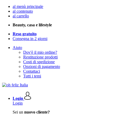
al menù principale
al contenuto
al carrello
Beauty, casa e lifestyle
Reso gratuito
Consegna in 2 giorni
Aiuto
Dov'è il mio ordine?
Restituzione prodotti
Costi di spedizione
Opzioni di pagamento
Contattaci
Tutti i temi
Login
Login
Sei un
nuovo cliente?