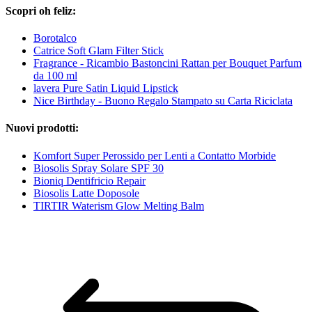
Scopri oh feliz:
Borotalco
Catrice Soft Glam Filter Stick
Fragrance - Ricambio Bastoncini Rattan per Bouquet Parfum
da 100 ml
lavera Pure Satin Liquid Lipstick
Nice Birthday - Buono Regalo Stampato su Carta Riciclata
Nuovi prodotti:
Komfort Super Perossido per Lenti a Contatto Morbide
Biosolis Spray Solare SPF 30
Bioniq Dentifricio Repair
Biosolis Latte Doposole
TIRTIR Waterism Glow Melting Balm