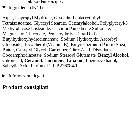
abbondante acqua.
Ingredienti (INCI)
Aqua, Isopropyl Myristate, Glycerin, Pentaerythrityl
Tetraisostearate, Glyceryl Stearate, Cetearylalcohol, Polyglyceryl-3
Methylglucose Distearate, Calcium Pantetheine Sulfonate,
Magnesium Gluconate, Pentaerythrityl Tetra-Di-T-
Butylhydroxyhydrocinnamate, Sodium Hydroxyde, Ascorbyl
Glucoside, Tocopherol (Vitamin E), Butyrospermum Parkii (Shea)
Butter, Caprylyl Glycol, Carbomer, Citric Acid, Disodium
Cocoamphodiacetate, Sodium Stearoyl Glutamate,
Benzyl Alcohol
,
Citronellal,
Geraniol
,
Limonene
,
Linalool
, Phenoxyethanol,
Salicylic Acid, Parfum, F.i.l. B236084/1
Informazioni legali
Prodotti consigliati