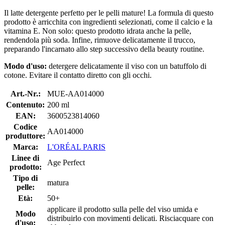
Il latte detergente perfetto per le pelli mature! La formula di questo
prodotto è arricchita con ingredienti selezionati, come il calcio e la
vitamina E. Non solo: questo prodotto idrata anche la pelle,
rendendola più soda. Infine, rimuove delicatamente il trucco,
preparando l'incarnato allo step successivo della beauty routine.
Modo d'uso:
detergere delicatamente il viso con un batuffolo di
cotone. Evitare il contatto diretto con gli occhi.
Art.-Nr.:
MUE-AA014000
Contenuto:
200 ml
EAN:
3600523814060
Codice
AA014000
produttore:
Marca:
L'ORÉAL PARIS
Linee di
Age Perfect
prodotto:
Tipo di
matura
pelle:
Età:
50+
applicare il prodotto sulla pelle del viso umida e
Modo
distribuirlo con movimenti delicati. Risciacquare con
d'uso: