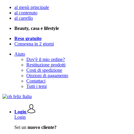
al menù principale
al contenuto
al carrello
Beauty, casa e lifestyle
Reso gratuito
Consegna in 2 giorni
Aiuto
Dov'è il mio ordine?
Restituzione prodotti
Costi di spedizione
Opzioni di pagamento
Contattaci
Tutti i temi
Login
Login
Sei un
nuovo cliente?