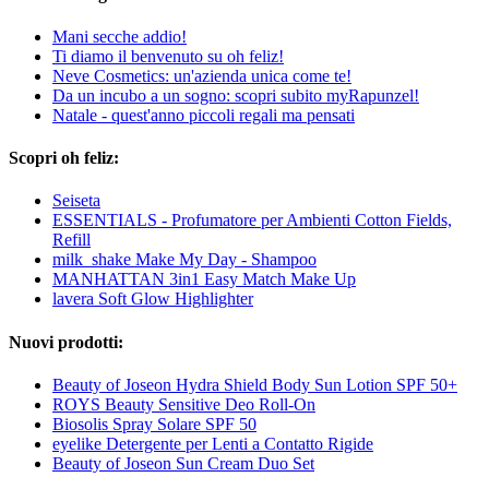
Mani secche addio!
Ti diamo il benvenuto su oh feliz!
Neve Cosmetics: un'azienda unica come te!
Da un incubo a un sogno: scopri subito myRapunzel!
Natale - quest'anno piccoli regali ma pensati
Scopri oh feliz:
Seiseta
ESSENTIALS - Profumatore per Ambienti Cotton Fields,
Refill
milk_shake Make My Day - Shampoo
MANHATTAN 3in1 Easy Match Make Up
lavera Soft Glow Highlighter
Nuovi prodotti:
Beauty of Joseon Hydra Shield Body Sun Lotion SPF 50+
ROYS Beauty Sensitive Deo Roll-On
Biosolis Spray Solare SPF 50
eyelike Detergente per Lenti a Contatto Rigide
Beauty of Joseon Sun Cream Duo Set