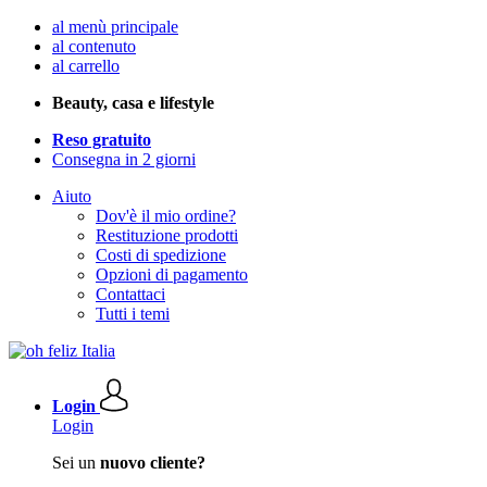
al menù principale
al contenuto
al carrello
Beauty, casa e lifestyle
Reso gratuito
Consegna in 2 giorni
Aiuto
Dov'è il mio ordine?
Restituzione prodotti
Costi di spedizione
Opzioni di pagamento
Contattaci
Tutti i temi
Login
Login
Sei un
nuovo cliente?