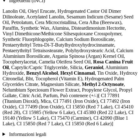
Ingredienti (INCI)
Lanolin Oil, Oleyl Erucate, Hydrogenated Castor Oil Dimer
Dilinoleate, Acetylated Lanolin, Sesamum Indicum (Sesame) Seed
Oil, Petrolatum, Cera Microcristallina, Cera Alba (Beeswax),
Paraffin, Synthetic Wax, Alumina, Disteardimonium Hectorite,
Vinyl Dimethicone/Methicone Silsesquioxane Crosspolymer,
Synthetic Fluorphlogopite, Calcium Sodium Borosilicate,
Pentaerythrityl Tetra-Di-T-Butylhydroxyhydrocinnamate,
Pentaerythrityl Tetraisostearate, Polyhydroxystearic Acid, Calcium
Aluminium Borosilicate, Argania Spinosa (Argan) Kernel Oil,
Tocopherylacetat, Camelia Oleifera Seed Oil,
Rosa Canina Fruit
Oil
, Caprylic/Capric Triglyceride, Silicia,
Geraniol
, Aluminium
Hydroxide,
Benzyl Alcohol
,
Hexyl Cinnamal
, Tin Oxide, Hydroxy
Citronellal, Bht, Tocopherol (Vitamin E), Hydrogenated Palm
Glycerides Citrate, Magnesium Silicate,
Methyl 2-Octynoate
,
Nelumbium Speciosum Flower Extract, Propylene Glycol, Propyl
Gallate, Citric Acid, Parfum, Può contenere (+/-)[ CI 77891
(Titanium Dioxid), Mica, CI 77491 (Iron Oxide), CI 77492 (Iron
Oxide), CI 77499 (Iron Oxide), CI 15850 (Red 7 Lake), CI 45410
(Red 28), CI 15985 (Yellow 6 Lake), CI 45380 (Red 22 Lake), CI
19140 (Yellow 5 Lake), CI 75470 (Carmine), CI 42090 (Blue 1
Lake), CI 15850 (Red 7 Lake), CI 15850 (Red 6 Lake)]
Informazioni legali