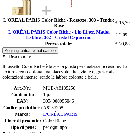
L'ORÉAL PARIS Color Riche - Rossetto, 303 - Tendre
€ 15,79
Rose
L'ORÉAL PARIS Color Riche - Lip Liner, Matita
€ 5,09
Labbra, 362 - Cristal Capuccino
Prezzo totale:
€ 20,88
Aggiungi entrambi nel carrello
Descrizione
Il rossetto Color Riche è la scelta giusta per qualsiasi occasione. La
texture cremosa dona una piacevole idratazione e, grazie alle
colorazioni intense, rende le labbra colorate e belle.
Art.-Nr.:
MUE-A8135258
Contenuto:
1 pz.
EAN:
3054080055846
Codice produttore:
A8135258
Marca:
L'ORÉAL PARIS
Linee di prodotto:
Color Riche
Tipo di pelle:
per ogni tipo