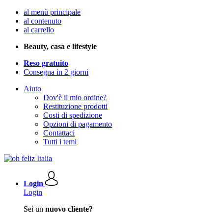
al menù principale
al contenuto
al carrello
Beauty, casa e lifestyle
Reso gratuito
Consegna in 2 giorni
Aiuto
Dov'è il mio ordine?
Restituzione prodotti
Costi di spedizione
Opzioni di pagamento
Contattaci
Tutti i temi
Login
Login
Sei un
nuovo cliente?