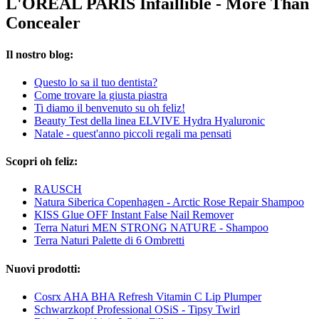
L'ORÉAL PARIS Infaillible - More Than
Concealer
Il nostro blog:
Questo lo sa il tuo dentista?
Come trovare la giusta piastra
Ti diamo il benvenuto su oh feliz!
Beauty Test della linea ELVIVE Hydra Hyaluronic
Natale - quest'anno piccoli regali ma pensati
Scopri oh feliz:
RAUSCH
Natura Siberica Copenhagen - Arctic Rose Repair Shampoo
KISS Glue OFF Instant False Nail Remover
Terra Naturi MEN STRONG NATURE - Shampoo
Terra Naturi Palette di 6 Ombretti
Nuovi prodotti:
Cosrx AHA BHA Refresh Vitamin C Lip Plumper
Schwarzkopf Professional OSiS - Tipsy Twirl