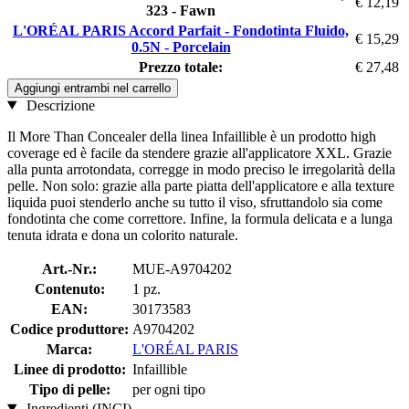
€ 12,19
323 - Fawn
L'ORÉAL PARIS Accord Parfait - Fondotinta Fluido,
€ 15,29
0.5N - Porcelain
Prezzo totale:
€ 27,48
Aggiungi entrambi nel carrello
Descrizione
Il More Than Concealer della linea Infaillible è un prodotto high
coverage ed è facile da stendere grazie all'applicatore XXL. Grazie
alla punta arrotondata, corregge in modo preciso le irregolarità della
pelle. Non solo: grazie alla parte piatta dell'applicatore e alla texture
liquida puoi stenderlo anche su tutto il viso, sfruttandolo sia come
fondotinta che come correttore. Infine, la formula delicata e a lunga
tenuta idrata e dona un colorito naturale.
Art.-Nr.:
MUE-A9704202
Contenuto:
1 pz.
EAN:
30173583
Codice produttore:
A9704202
Marca:
L'ORÉAL PARIS
Linee di prodotto:
Infaillible
Tipo di pelle:
per ogni tipo
Ingredienti (INCI)