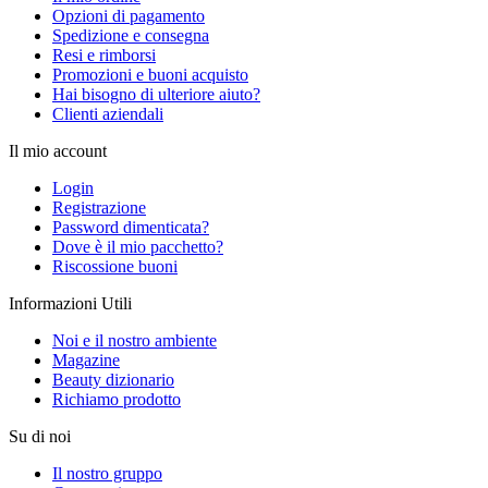
Opzioni di pagamento
Spedizione e consegna
Resi e rimborsi
Promozioni e buoni acquisto
Hai bisogno di ulteriore aiuto?
Clienti aziendali
Il mio account
Login
Registrazione
Password dimenticata?
Dove è il mio pacchetto?
Riscossione buoni
Informazioni Utili
Noi e il nostro ambiente
Magazine
Beauty dizionario
Richiamo prodotto
Su di noi
Il nostro gruppo