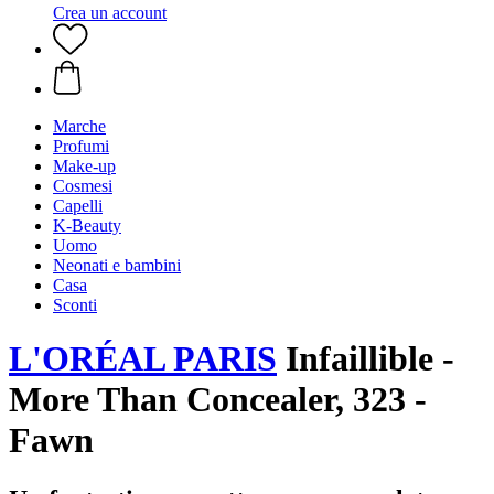
Crea un account
Marche
Profumi
Make-up
Cosmesi
Capelli
K-Beauty
Uomo
Neonati e bambini
Casa
Sconti
L'ORÉAL PARIS
Infaillible -
More Than Concealer, 323 -
Fawn