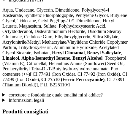
Aqua, Undecane, Glycerin, Dimethicone, Polyglyceryl-4
Isostearate, Synthetic Fluorphlogopite, Pentylene Glycol, Butylene
Glycol, Tridecane, Cetyl Peg/Ppg-10/1 Dimethicone, Hexyl
Laurate, Magnesium, Sulfate, Polyhydroxystearic Acid,
Octyldodecanol, Disteardimonium Hectorite, Disodium Stearoyl
Glutamate, Cellulose Gum, Ethylhexylglycerin, Silica Silylate,
Acrylonitrile/Methyl Methacrylate/Vinylidene Chloride Copolymer,
Parfum, Trihydroxystearin, Aluminium Hydroxide, Acetylated
Glycol Stearate, Isobutan,
Hexyl Cinnamal
,
Benzyl Salicylate
,
Linalool
,
Alpha-Isomethyl Ionone
,
Benzyl Alcohol
, Tocopherol
(Vitamin E), Citronellal, Helianthus Annus (Sunflower) Seed Oil,
Pentaerythrityl Tetra-Di-T-Butylhydroxyhydrocinnamate, Può
contenere (+/-)[ CI 77491 (Iron Oxide), CI 77492 (Iron Oxide), CI
77499 (Iron Oxide),
CI 77510 (Ferric Ferrocyanide)
, CI 77891
(Titanium Dioxid)], F.i.l. B225110/1
correttore e fondotinta: quale tonalità mi si addice?
Informazioni legali
Prodotti consigliati