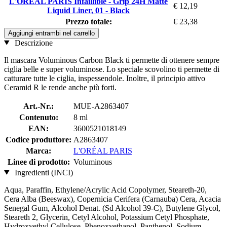
L'ORÉAL PARIS Infaillible - Grip 24H Matte
€ 12,19
Liquid Liner, 01 - Black
Prezzo totale:
€ 23,38
Aggiungi entrambi nel carrello
Descrizione
Il mascara Voluminous Carbon Black ti permette di ottenere sempre
ciglia belle e super voluminose. Lo speciale scovolino ti permette di
catturare tutte le ciglia, inspessendole. Inoltre, il principio attivo
Ceramid R le rende anche più forti.
Art.-Nr.:
MUE-A2863407
Contenuto:
8 ml
EAN:
3600521018149
Codice produttore:
A2863407
Marca:
L'ORÉAL PARIS
Linee di prodotto:
Voluminous
Ingredienti (INCI)
Aqua, Paraffin, Ethylene/Acrylic Acid Copolymer, Steareth-20,
Cera Alba (Beeswax), Copernicia Cerifera (Carnauba) Cera, Acacia
Senegal Gum, Alcohol Denat. (Sd Alcohol 39-C), Butylene Glycol,
Steareth 2, Glycerin, Cetyl Alcohol, Potassium Cetyl Phosphate,
Hydroxyethyl Cellulose, Phenoxyethanol, Panthenol, Sodium