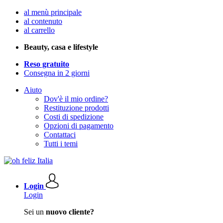
al menù principale
al contenuto
al carrello
Beauty, casa e lifestyle
Reso gratuito
Consegna in 2 giorni
Aiuto
Dov'è il mio ordine?
Restituzione prodotti
Costi di spedizione
Opzioni di pagamento
Contattaci
Tutti i temi
Login
Login
Sei un
nuovo cliente?