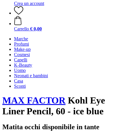
Crea un account
Carrello
€ 0,00
Marche
Profumi
Make-up
Cosmesi
Capelli
K-Beauty
Uomo
Neonati e bambini
Casa
Sconti
MAX FACTOR
Kohl Eye
Liner Pencil, 60 - ice blue
Matita occhi disponibile in tante