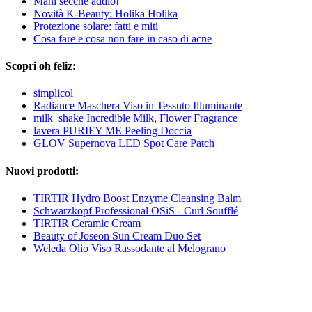
Mani secche addio!
Novità K-Beauty: Holika Holika
Protezione solare: fatti e miti
Cosa fare e cosa non fare in caso di acne
Scopri oh feliz:
simplicol
Radiance Maschera Viso in Tessuto Illuminante
milk_shake Incredible Milk, Flower Fragrance
lavera PURIFY ME Peeling Doccia
GLOV Supernova LED Spot Care Patch
Nuovi prodotti:
TIRTIR Hydro Boost Enzyme Cleansing Balm
Schwarzkopf Professional OSiS - Curl Soufflé
TIRTIR Ceramic Cream
Beauty of Joseon Sun Cream Duo Set
Weleda Olio Viso Rassodante al Melograno