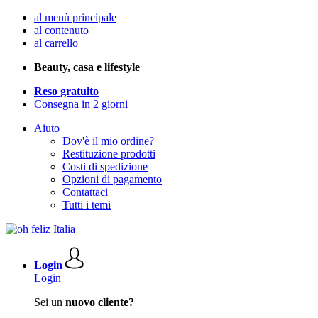
al menù principale
al contenuto
al carrello
Beauty, casa e lifestyle
Reso gratuito
Consegna in 2 giorni
Aiuto
Dov'è il mio ordine?
Restituzione prodotti
Costi di spedizione
Opzioni di pagamento
Contattaci
Tutti i temi
Login
Login
Sei un
nuovo cliente?