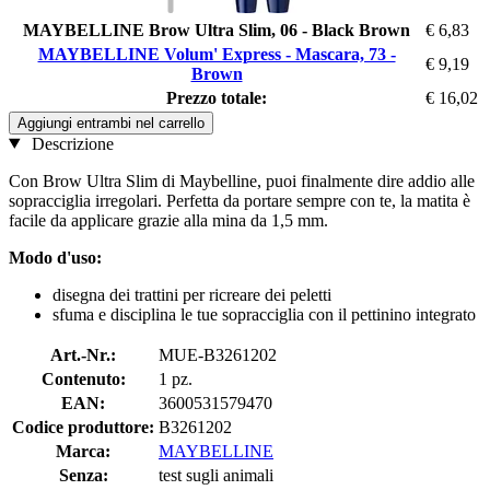
MAYBELLINE Brow Ultra Slim, 06 - Black Brown
€ 6,83
MAYBELLINE Volum' Express - Mascara, 73 -
€ 9,19
Brown
Prezzo totale:
€ 16,02
Aggiungi entrambi nel carrello
Descrizione
Con Brow Ultra Slim di Maybelline, puoi finalmente dire addio alle
sopracciglia irregolari. Perfetta da portare sempre con te, la matita è
facile da applicare grazie alla mina da 1,5 mm.
Modo d'uso:
disegna dei trattini per ricreare dei peletti
sfuma e disciplina le tue sopracciglia con il pettinino integrato
Art.-Nr.:
MUE-B3261202
Contenuto:
1 pz.
EAN:
3600531579470
Codice produttore:
B3261202
Marca:
MAYBELLINE
Senza:
test sugli animali