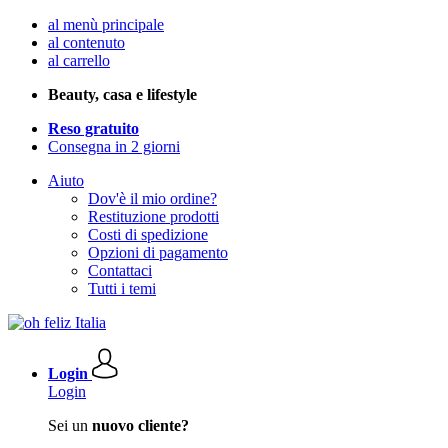
al menù principale
al contenuto
al carrello
Beauty, casa e lifestyle
Reso gratuito
Consegna in 2 giorni
Aiuto
Dov'è il mio ordine?
Restituzione prodotti
Costi di spedizione
Opzioni di pagamento
Contattaci
Tutti i temi
Login
Login
Sei un
nuovo cliente?