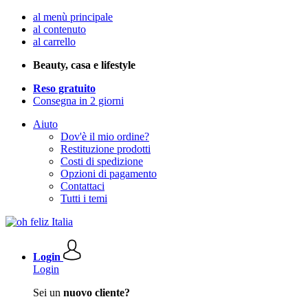
al menù principale
al contenuto
al carrello
Beauty, casa e lifestyle
Reso gratuito
Consegna in 2 giorni
Aiuto
Dov'è il mio ordine?
Restituzione prodotti
Costi di spedizione
Opzioni di pagamento
Contattaci
Tutti i temi
Login
Login
Sei un
nuovo cliente?