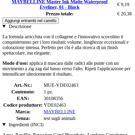
MAYBELLINE Master Ink Matte Waterproof
€ 9,19
Eyeliner, 01 - Black
Prezzo totale:
€ 20,38
Aggiungi entrambi nel carrello
Descrizione
La formula arricchita con il collagene e l'innovativo scovolino ti
conquisteranno per i loro risultati: volume, lunghezze eccezionali e
colorazione intensa. Perfetto per chi è alla ricerca di un finish
spettacolare, ma elegante.
Modo d'uso:
applica il mascara dalle radici alle punte con un
movimento a zig zag dal basso verso l'alto. Ripeti l'applicazione per
intensificare ulteriormente il risultato.
Art.-Nr.:
MUE-YDE02463
Contenuto:
1 pz.
EAN:
30108356
Codice produttore:
YDE02463
Marca:
MAYBELLINE
Senza:
test sugli animali
Ingredienti (INCI)
Aqua, Paraffin, Potassium Cetyl Phosphate, Acrylates Copolymer,