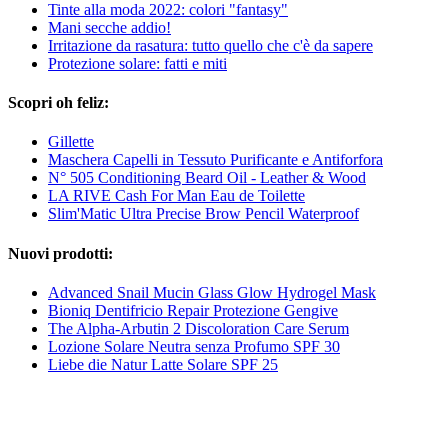
Tinte alla moda 2022: colori "fantasy"
Mani secche addio!
Irritazione da rasatura: tutto quello che c'è da sapere
Protezione solare: fatti e miti
Scopri oh feliz:
Gillette
Maschera Capelli in Tessuto Purificante e Antiforfora
N° 505 Conditioning Beard Oil - Leather & Wood
LA RIVE Cash For Man Eau de Toilette
Slim'Matic Ultra Precise Brow Pencil Waterproof
Nuovi prodotti:
Advanced Snail Mucin Glass Glow Hydrogel Mask
Bioniq Dentifricio Repair Protezione Gengive
The Alpha-Arbutin 2 Discoloration Care Serum
Lozione Solare Neutra senza Profumo SPF 30
Liebe die Natur Latte Solare SPF 25