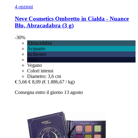
4 opzioni
Neve Cosmetics
Ombretto in Cialda -​ Nuance
Blu, Abracadabra (3 g)
-30%
Abracadabra
Acquario
Inchiostro
Hero
Vegano
Colori intensi
Diametro: 3,6 cm
€ 5,66
€ 8,09
(€ 1.886,67 / kg)
Consegna entro il giorno 13 agosto