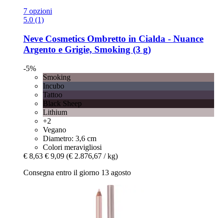
7 opzioni
5.0 (1)
Neve Cosmetics
Ombretto in Cialda -​ Nuance
Argento e Grigie, Smoking (3 g)
-5%
Smoking
Incubo
Tattoo
Black Sheep
Lithium
+2
Vegano
Diametro: 3,6 cm
Colori meravigliosi
€ 8,63
€ 9,09
(€ 2.876,67 / kg)
Consegna entro il giorno 13 agosto