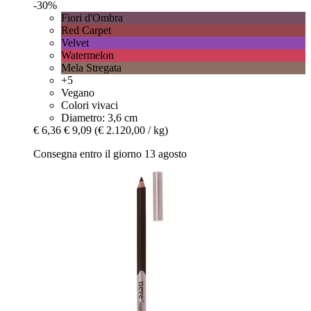
-30%
Fiori d'Ombra
Red Carpet
Velvet
Watermelon
Mela Stregata
+5
Vegano
Colori vivaci
Diametro: 3,6 cm
€ 6,36
€ 9,09
(€ 2.120,00 / kg)
Consegna entro il giorno 13 agosto