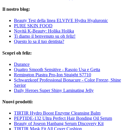
Il nostro blog:
Beauty Test della linea ELVIVE Hydra Hyaluronic
PURE SKIN FOOD
Novità K-Beauty: Holika Holika
Ti diamo il benvenuto su oh feliz!
Questo lo sa il tuo dentista?
Scopri oh feliz:
Durance
Quattro Smooth Sensitive - Rasoio Usa e Getta
Remington Piastra Pro-Ion Straight S7710
Schwarzkopf Professional Bonacure - Color Freeze, Shine
Savior
Daily Heroes Super Shiny Laminating Jelly
Nuovi prodotti:
TIRTIR Hydro Boost Enzyme Cleansing Balm
PEPTIDE-132 Ultra Perfect Hair Bonding Oil Serum
Beauty of Joseon Hanbang Serum Discovery Kit
TIRTIR Mask Fit All Cover Cushion