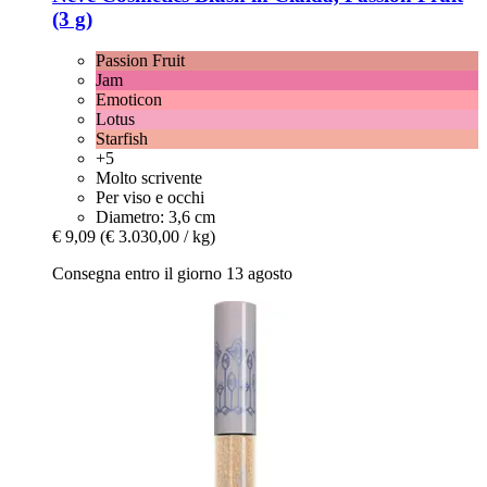
(3 g)
Passion Fruit
Jam
Emoticon
Lotus
Starfish
+5
Molto scrivente
Per viso e occhi
Diametro: 3,6 cm
€ 9,09
(€ 3.030,00 / kg)
Consegna entro il giorno 13 agosto