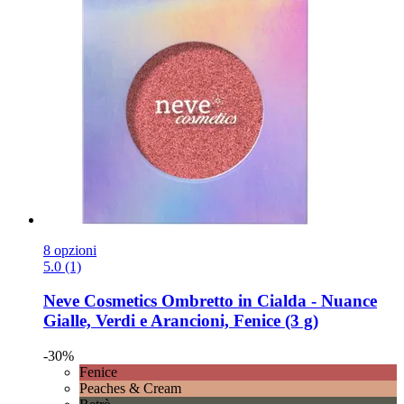
8 opzioni
5.0 (1)
Neve Cosmetics
Ombretto in Cialda -​ Nuance
Gialle, Verdi e Arancioni, Fenice (3 g)
-30%
Fenice
Peaches & Cream