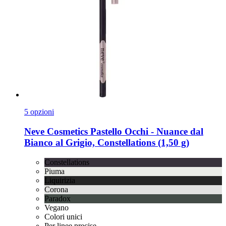
5 opzioni
Neve Cosmetics
Pastello Occhi -​ Nuance dal
Bianco al Grigio, Constellations (1,50 g)
Constellations
Piuma
Liquirizia
Corona
Paradox
Vegano
Colori unici
Per linee precise