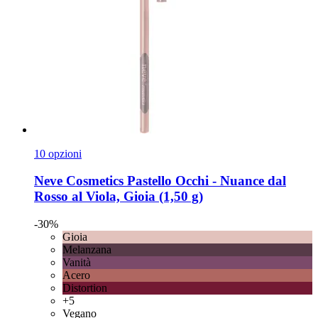
10 opzioni
Neve Cosmetics
Pastello Occhi -​ Nuance dal
Rosso al Viola, Gioia (1,50 g)
-30%
Gioia
Melanzana
Vanità
Acero
Distortion
+5
Vegano