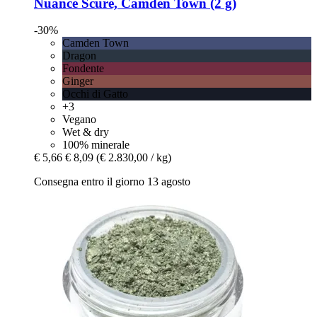
Nuance Scure, Camden Town (2 g)
-30%
Camden Town
Dragon
Fondente
Ginger
Occhi di Gatto
+3
Vegano
Wet & dry
100% minerale
€ 5,66
€ 8,09
(€ 2.830,00 / kg)
Consegna entro il giorno 13 agosto