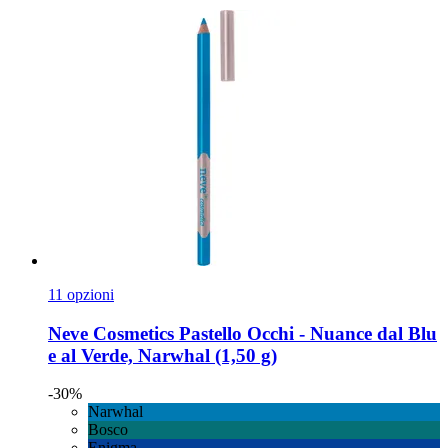
11 opzioni
Neve Cosmetics
Pastello Occhi -​ Nuance dal Blu
e al Verde, Narwhal (1,50 g)
-30%
Narwhal
Bosco
Enigma