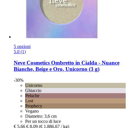
5 opzioni
5.0 (1)
Neve Cosmetics
Ombretto in Cialda -​ Nuance
Bianche, Beige e Oro, Unicorno (3 g)
-30%
Unicorno
Ghiaccio
Peluche
Lost
Prophecy
Vegano
Diametro: 3,6 cm
Per un tocco di luce
€ 5,66
€ 8,09
(€ 1.886,67 / kg)