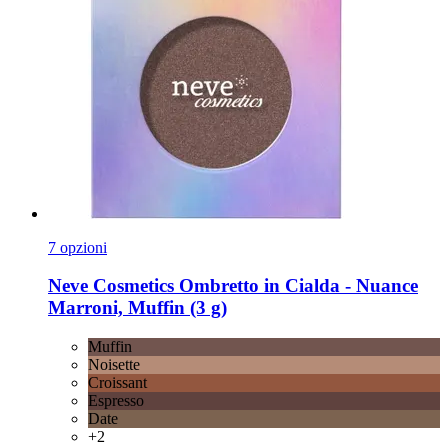
7 opzioni
Neve Cosmetics
Ombretto in Cialda -​ Nuance
Marroni, Muffin (3 g)
Muffin
Noisette
Croissant
Espresso
Date
+2