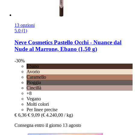
13 opzioni
5.0 (1)
Neve Cosmetics
Pastello Occhi -​ Nuance dal
Nude al Marrone, Ebano (1,50 g)
-30%
Ebano
Avorio
Caramello
Pioggia
Cincillà
+8
Vegano
Molti colori
Per linee precise
€ 6,36
€ 9,09
(€ 4.240,00 / kg)
Consegna entro il giorno 13 agosto