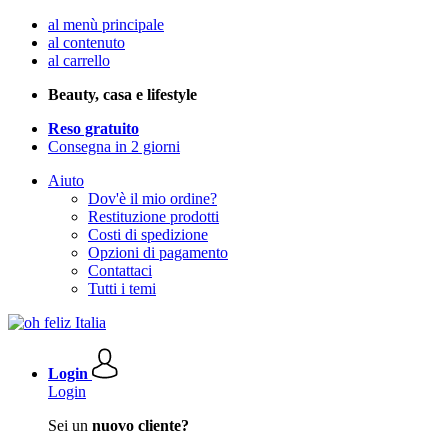
al menù principale
al contenuto
al carrello
Beauty, casa e lifestyle
Reso gratuito
Consegna in 2 giorni
Aiuto
Dov'è il mio ordine?
Restituzione prodotti
Costi di spedizione
Opzioni di pagamento
Contattaci
Tutti i temi
Login
Login
Sei un
nuovo cliente?