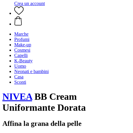
Crea un account
Marche
Profumi
Make-up
Cosmesi
Capelli
K-Beauty
Uomo
Neonati e bambini
Casa
Sconti
NIVEA
BB Cream
Uniformante Dorata
Affina la grana della pelle