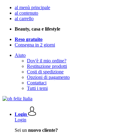
al menù principale
al contenuto
al carrello
Beauty, casa e lifestyle
Reso gratuito
Consegna in 2 giorni
Aiuto
Dov'è il mio ordine?
Restituzione prodotti
Costi di spedizione
Opzioni di pagamento
Contattaci
Tutti i temi
Login
Login
Sei un
nuovo cliente?