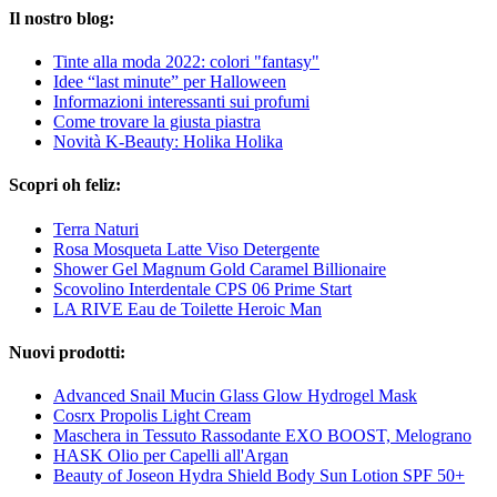
Il nostro blog:
Tinte alla moda 2022: colori "fantasy"
Idee “last minute” per Halloween
Informazioni interessanti sui profumi
Come trovare la giusta piastra
Novità K-Beauty: Holika Holika
Scopri oh feliz:
Terra Naturi
Rosa Mosqueta Latte Viso Detergente
Shower Gel Magnum Gold Caramel Billionaire
Scovolino Interdentale CPS 06 Prime Start
LA RIVE Eau de Toilette Heroic Man
Nuovi prodotti:
Advanced Snail Mucin Glass Glow Hydrogel Mask
Cosrx Propolis Light Cream
Maschera in Tessuto Rassodante EXO BOOST, Melograno
HASK Olio per Capelli all'Argan
Beauty of Joseon Hydra Shield Body Sun Lotion SPF 50+