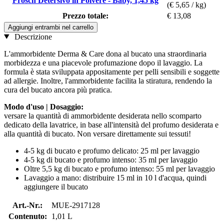
Frosch Detersivo in Polvere - Baby, 1,45 kg
(€ 5,65 / kg)
Prezzo totale:
€ 13,08
Aggiungi entrambi nel carrello
Descrizione
L'ammorbidente Derma & Care dona al bucato una straordinaria
morbidezza e una piacevole profumazione dopo il lavaggio. La
formula è stata sviluppata appositamente per pelli sensibili e soggette
ad allergie. Inoltre, l'ammorbidente facilita la stiratura, rendendo la
cura del bucato ancora più pratica.
Modo d'uso | Dosaggio:
versare la quantità di ammorbidente desiderata nello scomparto
dedicato della lavatrice, in base all'intensità del profumo desiderata e
alla quantità di bucato. Non versare direttamente sui tessuti!
4-5 kg di bucato e profumo delicato: 25 ml per lavaggio
4-5 kg di bucato e profumo intenso: 35 ml per lavaggio
Oltre 5,5 kg di bucato e profumo intenso: 55 ml per lavaggio
Lavaggio a mano: distribuire 15 ml in 10 l d'acqua, quindi
aggiungere il bucato
Art.-Nr.:
MUE-2917128
Contenuto:
1,01 L