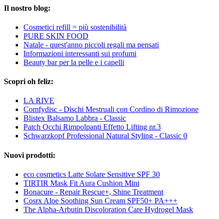
Il nostro blog:
Cosmetici refill = più sostenibilità
PURE SKIN FOOD
Natale - quest'anno piccoli regali ma pensati
Informazioni interessanti sui profumi
Beauty bar per la pelle e i capelli
Scopri oh feliz:
LA RIVE
Comfydisc - Dischi Mestruali con Cordino di Rimozione
Blistex Balsamo Labbra - Classic
Patch Occhi Rimpolpanti Effetto Lifting nr.3
Schwarzkopf Professional Natural Styling - Classic 0
Nuovi prodotti:
eco cosmetics Latte Solare Sensitive SPF 30
TIRTIR Mask Fit Aura Cushion Mini
Bonacure - Repair Rescue+, Shine Treatment
Cosrx Aloe Soothing Sun Cream SPF50+ PA+++
The Alpha-Arbutin Discoloration Care Hydrogel Mask