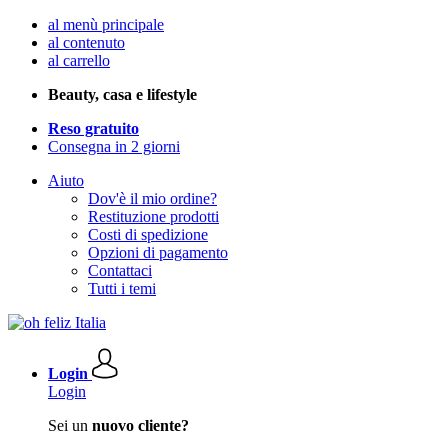
al menù principale
al contenuto
al carrello
Beauty, casa e lifestyle
Reso gratuito
Consegna in 2 giorni
Aiuto
Dov'è il mio ordine?
Restituzione prodotti
Costi di spedizione
Opzioni di pagamento
Contattaci
Tutti i temi
Login
Login
Sei un
nuovo cliente?