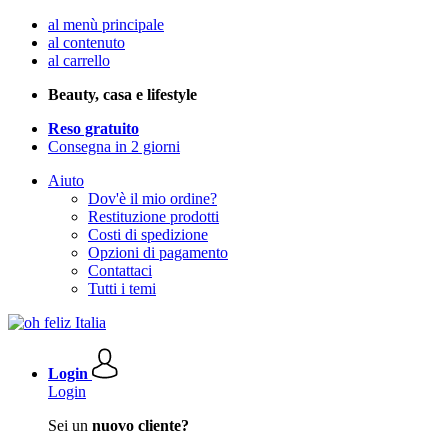
al menù principale
al contenuto
al carrello
Beauty, casa e lifestyle
Reso gratuito
Consegna in 2 giorni
Aiuto
Dov'è il mio ordine?
Restituzione prodotti
Costi di spedizione
Opzioni di pagamento
Contattaci
Tutti i temi
Login
Login
Sei un
nuovo cliente?