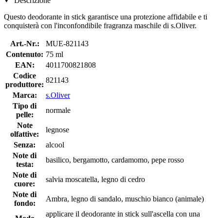
Descrizione
Questo deodorante in stick garantisce una protezione affidabile e ti
conquisterà con l'inconfondibile fragranza maschile di s.Oliver.
Art.-Nr.:
MUE-821143
Contenuto:
75 ml
EAN:
4011700821808
Codice
821143
produttore:
Marca:
s.Oliver
Tipo di
normale
pelle:
Note
legnose
olfattive:
Senza:
alcool
Note di
basilico, bergamotto, cardamomo, pepe rosso
testa:
Note di
salvia moscatella, legno di cedro
cuore:
Note di
Ambra, legno di sandalo, muschio bianco (animale)
fondo:
applicare il deodorante in stick sull'ascella con una