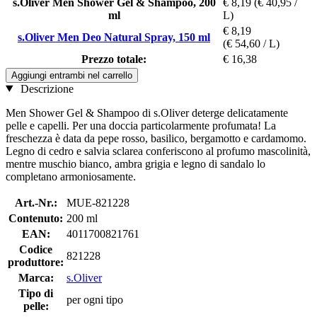
s.Oliver Men Shower Gel & Shampoo, 200
€ 8,19
(€ 40,95 /
ml
L)
€ 8,19
s.Oliver Men Deo Natural Spray, 150 ml
(€ 54,60 / L)
Prezzo totale:
€ 16,38
Aggiungi entrambi nel carrello
Descrizione
Men Shower Gel & Shampoo di s.Oliver deterge delicatamente
pelle e capelli. Per una doccia particolarmente profumata! La
freschezza è data da pepe rosso, basilico, bergamotto e cardamomo.
Legno di cedro e salvia sclarea conferiscono al profumo mascolinità,
mentre muschio bianco, ambra grigia e legno di sandalo lo
completano armoniosamente.
Art.-Nr.:
MUE-821228
Contenuto:
200 ml
EAN:
4011700821761
Codice
821228
produttore:
Marca:
s.Oliver
Tipo di
per ogni tipo
pelle: