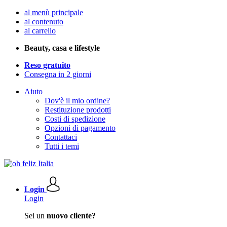
al menù principale
al contenuto
al carrello
Beauty, casa e lifestyle
Reso gratuito
Consegna in 2 giorni
Aiuto
Dov'è il mio ordine?
Restituzione prodotti
Costi di spedizione
Opzioni di pagamento
Contattaci
Tutti i temi
Login
Login
Sei un
nuovo cliente?