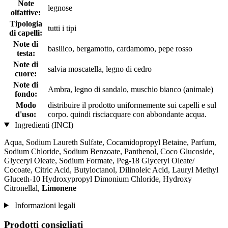
Note
legnose
olfattive:
Tipologia
tutti i tipi
di capelli:
Note di
basilico, bergamotto, cardamomo, pepe rosso
testa:
Note di
salvia moscatella, legno di cedro
cuore:
Note di
Ambra, legno di sandalo, muschio bianco (animale)
fondo:
Modo
distribuire il prodotto uniformemente sui capelli e sul
d'uso:
corpo. quindi risciacquare con abbondante acqua.
Ingredienti (INCI)
Aqua, Sodium Laureth Sulfate, Cocamidopropyl Betaine, Parfum,
Sodium Chloride, Sodium Benzoate, Panthenol, Coco Glucoside,
Glyceryl Oleate, Sodium Formate, Peg-18 Glyceryl Oleate/
Cocoate, Citric Acid, Butyloctanol, Dilinoleic Acid, Lauryl Methyl
Gluceth-10 Hydroxypropyl Dimonium Chloride, Hydroxy
Citronellal,
Limonene
Informazioni legali
Prodotti consigliati