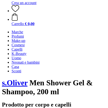
Crea un account
Carrello
€ 0,00
Marche
Profumi
Make-up
Cosmesi
Capelli
K-Beauty
Uomo
Neonati e bambini
Casa
Sconti
s.Oliver
Men Shower Gel &
Shampoo, 200 ml
Prodotto per corpo e capelli