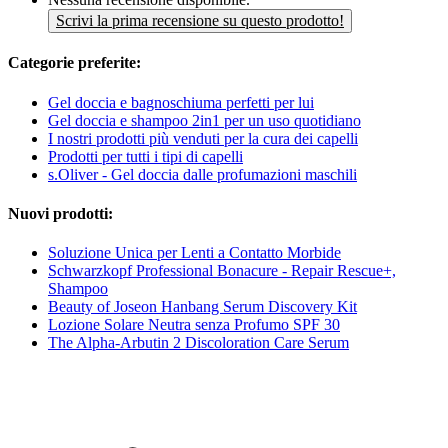
Scrivi la prima recensione su questo prodotto!
Categorie preferite:
Gel doccia e bagnoschiuma perfetti per lui
Gel doccia e shampoo 2in1 per un uso quotidiano
I nostri prodotti più venduti per la cura dei capelli
Prodotti per tutti i tipi di capelli
s.Oliver - Gel doccia dalle profumazioni maschili
Nuovi prodotti:
Soluzione Unica per Lenti a Contatto Morbide
Schwarzkopf Professional Bonacure - Repair Rescue+,
Shampoo
Beauty of Joseon Hanbang Serum Discovery Kit
Lozione Solare Neutra senza Profumo SPF 30
The Alpha-Arbutin 2 Discoloration Care Serum