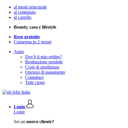
al menù principale
al contenuto
al carrello
Beauty, casa e lifestyle
Reso gratuito
Consegna in 2 giorni
Aiuto
Dov'è il mio ordine?
Restituzione prodotti
Costi di spedizione
Opzioni di pagamento
Contattaci
Tutti i temi
Login
Login
Sei un
nuovo cliente?