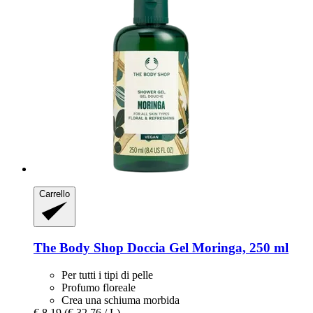
Carrello
The Body Shop
Doccia Gel Moringa, 250 ml
Per tutti i tipi di pelle
Profumo floreale
Crea una schiuma morbida
€ 8,19
(€ 32,76 / L)