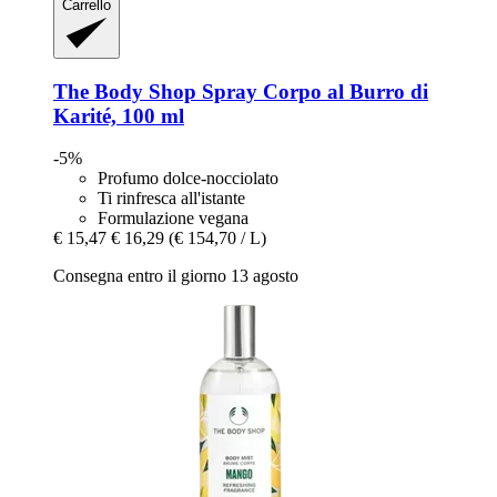
Carrello
The Body Shop
Spray Corpo al Burro di
Karité, 100 ml
-5%
Profumo dolce-nocciolato
Ti rinfresca all'istante
Formulazione vegana
€ 15,47
€ 16,29
(€ 154,70 / L)
Consegna entro il giorno 13 agosto