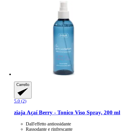
Carrello
5.0 (2)
ziaja
Açaí Berry -​ Tonico Viso Spray, 200 ml
Dall'effetto antiossidante
Rassodante e rinfrescante