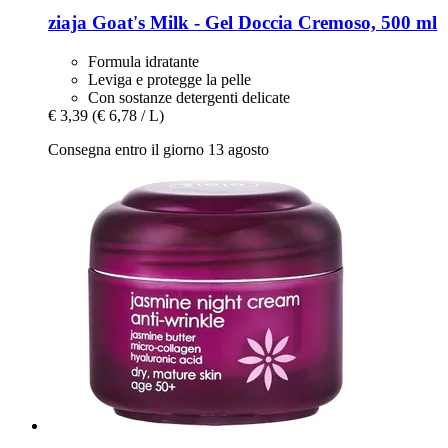
ziaja
Goat's Milk -​ Gel Doccia Cremoso, 500 ml
Formula idratante
Leviga e protegge la pelle
Con sostanze detergenti delicate
€ 3,39
(€ 6,78 / L)
Consegna entro il giorno 13 agosto