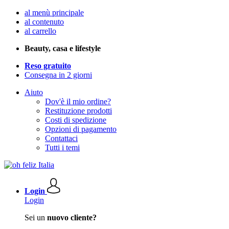
al menù principale
al contenuto
al carrello
Beauty, casa e lifestyle
Reso gratuito
Consegna in 2 giorni
Aiuto
Dov'è il mio ordine?
Restituzione prodotti
Costi di spedizione
Opzioni di pagamento
Contattaci
Tutti i temi
Login
Login
Sei un
nuovo cliente?