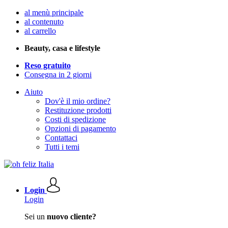
al menù principale
al contenuto
al carrello
Beauty, casa e lifestyle
Reso gratuito
Consegna in 2 giorni
Aiuto
Dov'è il mio ordine?
Restituzione prodotti
Costi di spedizione
Opzioni di pagamento
Contattaci
Tutti i temi
Login
Login
Sei un
nuovo cliente?