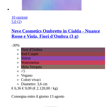
10 opzioni
5.0 (2)
Neve Cosmetics
Ombretto in Cialda -​ Nuance
Rosse e Viola, Fiori d'Ombra (3 g)
-30%
Fiori d'Ombra
Red Carpet
Velvet
Watermelon
Mela Stregata
+5
Vegano
Colori vivaci
Diametro: 3,6 cm
€ 6,36
€ 9,09
(€ 2.120,00 / kg)
Consegna entro il giorno 13 agosto