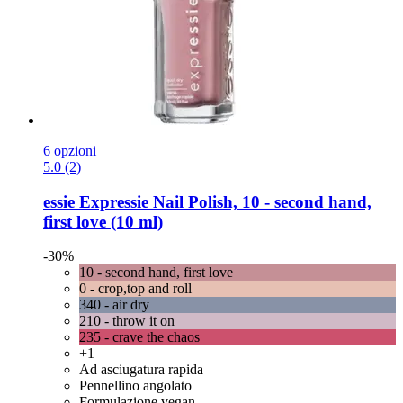
6 opzioni
5.0 (2)
essie
Expressie Nail Polish, 10 -​ second hand,
first love (10 ml)
-30%
10 - second hand, first love
0 - crop,top and roll
340 - air dry
210 - throw it on
235 - crave the chaos
+1
Ad asciugatura rapida
Pennellino angolato
Formulazione vegan