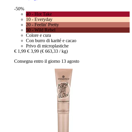
-50%
40 - Hot Take
10 - Everyday
20 - Feelin' Pretty
50 - Wild Rebel
Colore e cura
Con burro di karité e cacao
Privo di microplastiche
€ 1,99
€ 3,99
(€ 663,33 / kg)
Consegna entro il giorno 13 agosto