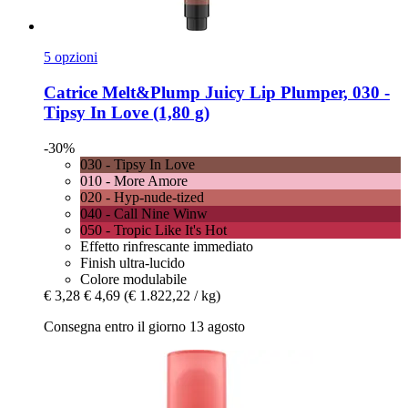
5 opzioni
Catrice
Melt&Plump Juicy Lip Plumper, 030 -​
Tipsy In Love (1,80 g)
-30%
030 - Tipsy In Love
010 - More Amore
020 - Hyp-nude-tized
040 - Call Nine Winw
050 - Tropic Like It's Hot
Effetto rinfrescante immediato
Finish ultra-lucido
Colore modulabile
€ 3,28
€ 4,69
(€ 1.822,22 / kg)
Consegna entro il giorno 13 agosto