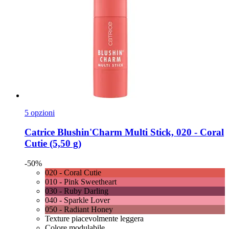
5 opzioni
Catrice
Blushin'Charm Multi Stick, 020 -​ Coral
Cutie (5,50 g)
-50%
020 - Coral Cutie
010 - Pink Sweetheart
030 - Ruby Darling
040 - Sparkle Lover
050 - Radiant Honey
Texture piacevolmente leggera
Colore modulabile