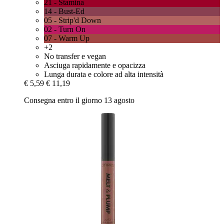
21 - Stamina
14 - Bust-Ed
05 - Strip'd Down
02 - Turn On
07 - Warm Up
+2
No transfer e vegan
Asciuga rapidamente e opacizza
Lunga durata e colore ad alta intensità
€ 5,59
€ 11,19
Consegna entro il giorno 13 agosto