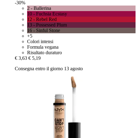
-30%
2 - Ballerina
10 - Fuchsia Ecstasy
12 - Rebel Red
13 - Possessed Plum
16 - Sinful Stone
+5
Colori intensi
Formula vegana
Risultato duraturo
€ 3,63
€ 5,19
Consegna entro il giorno 13 agosto