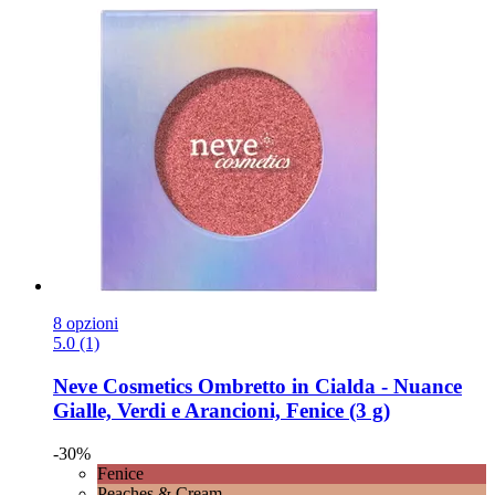
8 opzioni
5.0 (1)
Neve Cosmetics
Ombretto in Cialda -​ Nuance
Gialle, Verdi e Arancioni, Fenice (3 g)
-30%
Fenice
Peaches & Cream