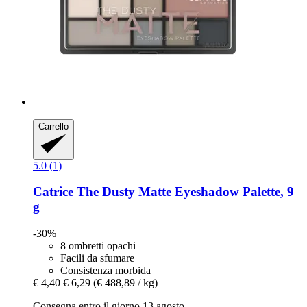
Carrello
5.0 (1)
Catrice
The Dusty Matte Eyeshadow Palette, 9
g
-30%
8 ombretti opachi
Facili da sfumare
Consistenza morbida
€ 4,40
€ 6,29
(€ 488,89 / kg)
Consegna entro il giorno 13 agosto