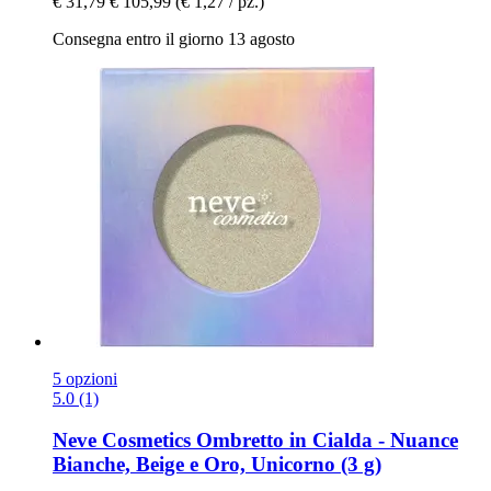
€ 31,79
€ 105,99
(€ 1,27 / pz.)
Consegna entro il giorno 13 agosto
5 opzioni
5.0 (1)
Neve Cosmetics
Ombretto in Cialda -​ Nuance
Bianche, Beige e Oro, Unicorno (3 g)