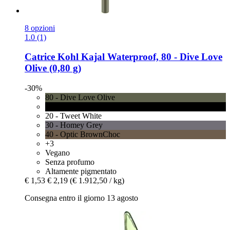
8 opzioni
1.0 (1)
Catrice
Kohl Kajal Waterproof, 80 -​ Dive Love
Olive (0,80 g)
-30%
80 - Dive Love Olive
10 - Check Chic Black
20 - Tweet White
30 - Homey Grey
40 - Optic BrownChoc
+3
Vegano
Senza profumo
Altamente pigmentato
€ 1,53
€ 2,19
(€ 1.912,50 / kg)
Consegna entro il giorno 13 agosto