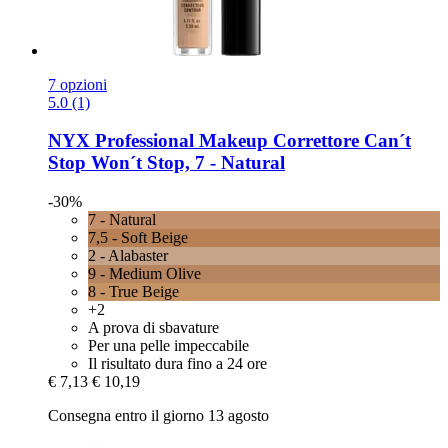
7 opzioni
5.0 (1)
NYX Professional Makeup
Correttore Can´t
Stop Won´t Stop, 7 -​ Natural
-30%
7 - Natural
7,5 - Soft Beige
2 - Alabaster
9 - Medium Olive
8 - True Beige
+2
A prova di sbavature
Per una pelle impeccabile
Il risultato dura fino a 24 ore
€ 7,13
€ 10,19
Consegna entro il giorno 13 agosto