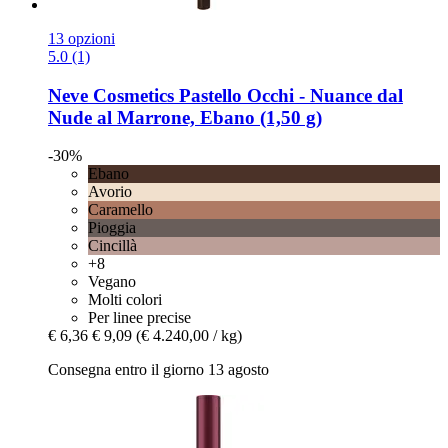
13 opzioni
5.0 (1)
Neve Cosmetics
Pastello Occhi -​ Nuance dal
Nude al Marrone, Ebano (1,50 g)
-30%
Ebano
Avorio
Caramello
Pioggia
Cincillà
+8
Vegano
Molti colori
Per linee precise
€ 6,36
€ 9,09
(€ 4.240,00 / kg)
Consegna entro il giorno 13 agosto