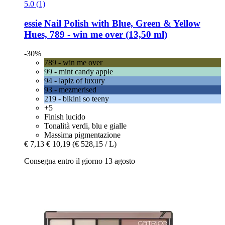
5.0 (1)
essie
Nail Polish with Blue, Green & Yellow
Hues, 789 -​ win me over (13,50 ml)
-30%
789 - win me over
99 - mint candy apple
94 - lapiz of luxury
93 - mezmerised
219 - bikini so teeny
+5
Finish lucido
Tonalità verdi, blu e gialle
Massima pigmentazione
€ 7,13
€ 10,19
(€ 528,15 / L)
Consegna entro il giorno 13 agosto