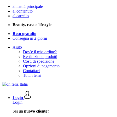
al menù principale
al contenuto
al carrello
Beauty, casa e lifestyle
Reso gratuito
Consegna in 2 giorni
Aiuto
Dov'è il mio ordine?
Restituzione prodotti
Costi di spedizione
Opzioni di pagamento
Contattaci
Tutti i temi
Login
Login
Sei un
nuovo cliente?