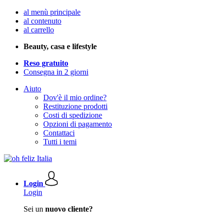
al menù principale
al contenuto
al carrello
Beauty, casa e lifestyle
Reso gratuito
Consegna in 2 giorni
Aiuto
Dov'è il mio ordine?
Restituzione prodotti
Costi di spedizione
Opzioni di pagamento
Contattaci
Tutti i temi
Login
Login
Sei un
nuovo cliente?