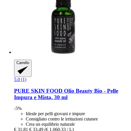
Carrello
5.0 (1)
PURE SKIN FOOD
Olio Beauty Bio -​ Pelle
Impura e Mista, 30 ml
-5%
Ideale per pelli giovani e impure
Consigliato contro le irritazioni cutanee
Crea un equilibrio naturale
€ 31,81
€ 33,49
(€ 1.060,33 / L)