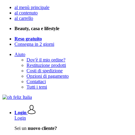
al menù principale
al contenuto
al carrello
Beauty, casa e lifestyle
Reso gratuito
Consegna in 2 giorni
Aiuto
Dov'è il mio ordine?
Restituzione prodotti
Costi di spedizione
Opzioni di pagamento
Contattaci
Tutti i temi
Login
Login
Sei un
nuovo cliente?