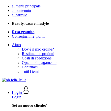
al menù principale
al contenuto
al carrello
Beauty, casa e lifestyle
Reso gratuito
Consegna in 2 giorni
Aiuto
Dov'è il mio ordine?
Restituzione prodotti
Costi di spedizione
Opzioni di pagamento
Contattaci
Tutti i temi
Login
Login
Sei un
nuovo cliente?