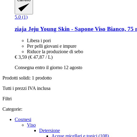
5.0 (1)
ziaja
Jeju Young Skin -​ Sapone Viso Bianco, 75 
Libera i pori
Per pelli giovani e impure
Riduce la produzione di sebo
€ 3,59
(€ 47,87 / L)
Consegna entro il giorno 12 agosto
Prodotti solidi: 1 prodotto
Tutti i prezzi IVA inclusa
Filtri
Categorie:
Cosmesi
Viso
Detersione
Acque micellari e tonici (108)