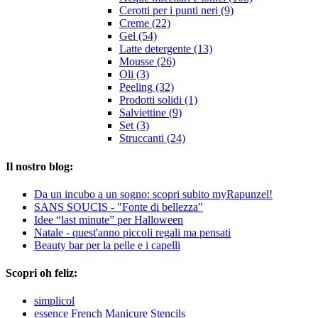
Cerotti per i punti neri (9)
Creme (22)
Gel (54)
Latte detergente (13)
Mousse (26)
Oli (3)
Peeling (32)
Prodotti solidi (1)
Salviettine (9)
Set (3)
Struccanti (24)
Il nostro blog:
Da un incubo a un sogno: scopri subito myRapunzel!
SANS SOUCIS - "Fonte di bellezza"
Idee “last minute” per Halloween
Natale - quest'anno piccoli regali ma pensati
Beauty bar per la pelle e i capelli
Scopri oh feliz:
simplicol
essence French Manicure Stencils