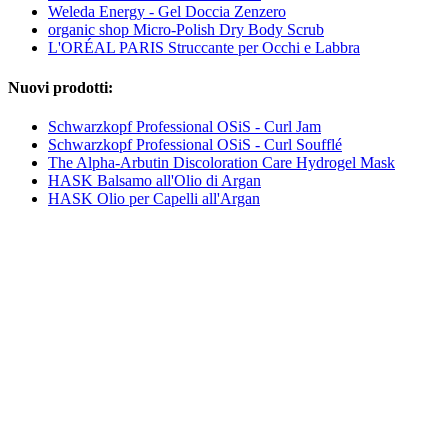
Weleda Energy - Gel Doccia Zenzero
organic shop Micro-Polish Dry Body Scrub
L'ORÉAL PARIS Struccante per Occhi e Labbra
Nuovi prodotti:
Schwarzkopf Professional OSiS - Curl Jam
Schwarzkopf Professional OSiS - Curl Soufflé
The Alpha-Arbutin Discoloration Care Hydrogel Mask
HASK Balsamo all'Olio di Argan
HASK Olio per Capelli all'Argan