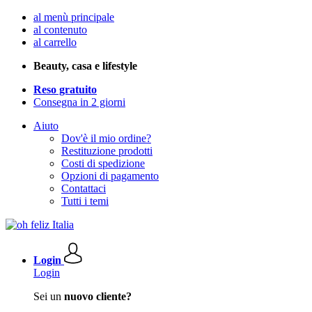
al menù principale
al contenuto
al carrello
Beauty, casa e lifestyle
Reso gratuito
Consegna in 2 giorni
Aiuto
Dov'è il mio ordine?
Restituzione prodotti
Costi di spedizione
Opzioni di pagamento
Contattaci
Tutti i temi
Login
Login
Sei un
nuovo cliente?