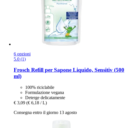
6 opzioni
5.0 (1)
Frosch
Refill per Sapone Liquido, Sensitiv (500
ml)
100% riciclabile
Formulazione vegana
Deterge delicatamente
€ 3,09
(€ 6,18 / L)
Consegna entro il giorno 13 agosto