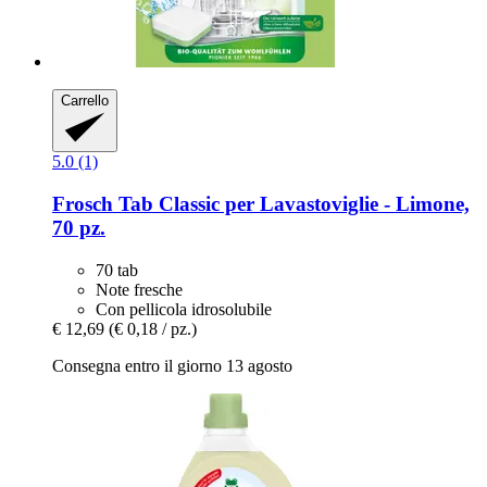
Carrello
5.0 (1)
Frosch
Tab Classic per Lavastoviglie -​ Limone,
70 pz.
70 tab
Note fresche
Con pellicola idrosolubile
€ 12,69
(€ 0,18 / pz.)
Consegna entro il giorno 13 agosto