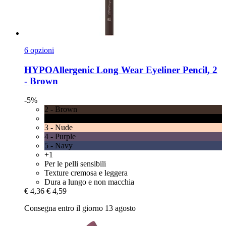
6 opzioni
HYPOAllergenic
Long Wear Eyeliner Pencil, 2
-​ Brown
-5%
2 - Brown
1 - Black
3 - Nude
4 - Purple
5 - Navy
+1
Per le pelli sensibili
Texture cremosa e leggera
Dura a lungo e non macchia
€ 4,36
€ 4,59
Consegna entro il giorno 13 agosto