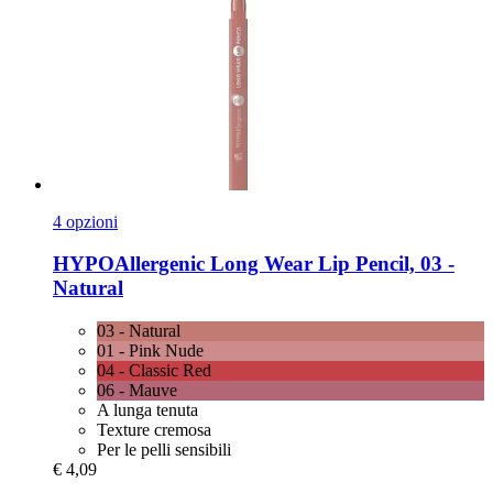
4 opzioni
HYPOAllergenic
Long Wear Lip Pencil, 03 -​
Natural
03 - Natural
01 - Pink Nude
04 - Classic Red
06 - Mauve
A lunga tenuta
Texture cremosa
Per le pelli sensibili
€ 4,09