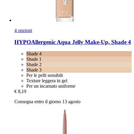
4 opzioni
HYPOAllergenic
Aqua Jelly Make-​Up, Shade 4
Shade 4
Shade 1
Shade 2
Shade 3
Per le pelli sensibili
Texture leggera in gel
Per un incarnato uniforme
€ 8,19
Consegna entro il giorno 13 agosto