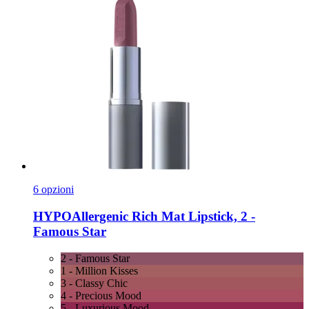
6 opzioni
HYPOAllergenic
Rich Mat Lipstick, 2 -​
Famous Star
2 - Famous Star
1 - Million Kisses
3 - Classy Chic
4 - Precious Mood
5 - Luxurious Mood