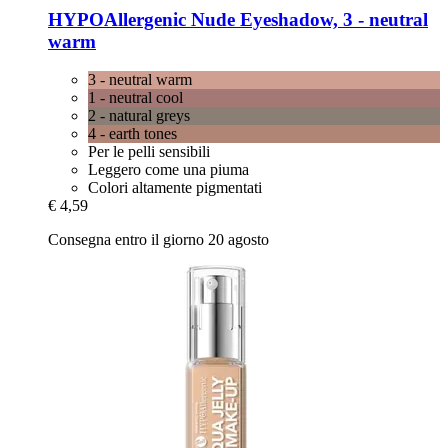
HYPOAllergenic
Nude Eyeshadow, 3 -​ neutral
warm
3 - neutral warm
1 - neutral cool
2 - natural greys
4 - earth tones
Per le pelli sensibili
Leggero come una piuma
Colori altamente pigmentati
€ 4,59
Consegna entro il giorno 20 agosto