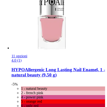
11 opzioni
4.0 (1)
HYPOAllergenic
Long Lasting Nail Enamel, 1 -​
natural beauty (9,50 g)
-5%
1 - natural beauty
2 - french pink
4 - power pink
5 - orange red
6 - only red