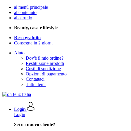
al menù principale
al contenuto
al carrello
Beauty, casa e lifestyle
Reso gratuito
Consegna in 2 giorni
Aiuto
Dov'è il mio ordine?
Restituzione prodotti
Costi di spedizione
Opzioni di pagamento
Contattaci
Tutti i temi
Login
Login
Sei un
nuovo cliente?